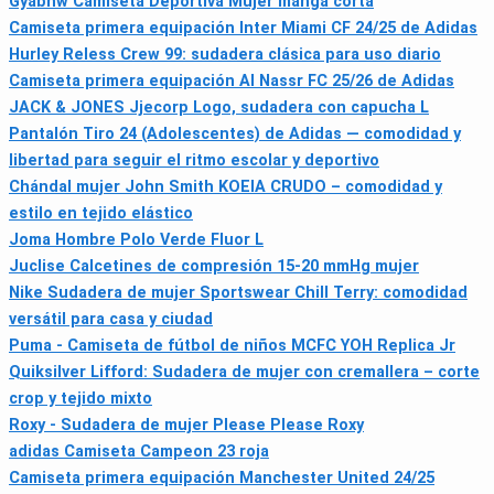
Gyabnw Camiseta Deportiva Mujer manga corta
Camiseta primera equipación Inter Miami CF 24/25 de Adidas
Hurley Reless Crew 99: sudadera clásica para uso diario
Camiseta primera equipación Al Nassr FC 25/26 de Adidas
JACK & JONES Jjecorp Logo, sudadera con capucha L
Pantalón Tiro 24 (Adolescentes) de Adidas — comodidad y
libertad para seguir el ritmo escolar y deportivo
Chándal mujer John Smith KOEIA CRUDO – comodidad y
estilo en tejido elástico
Joma Hombre Polo Verde Fluor L
Juclise Calcetines de compresión 15-20 mmHg mujer
Nike Sudadera de mujer Sportswear Chill Terry: comodidad
versátil para casa y ciudad
Puma - Camiseta de fútbol de niños MCFC YOH Replica Jr
Quiksilver Lifford: Sudadera de mujer con cremallera – corte
crop y tejido mixto
Roxy - Sudadera de mujer Please Please Roxy
adidas Camiseta Campeon 23 roja
Camiseta primera equipación Manchester United 24/25