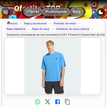
OfertitasTOP
Navegación principal
Ofertas
Promociones
Blog
Inicio
Ropa y accesorios
Prendas de vestir
Ropa deportiva
Ropa de caza
Chalecos de caza y pesca
Camiseta estampada de entrenamiento D4T PrimeLift Essentials de Adida