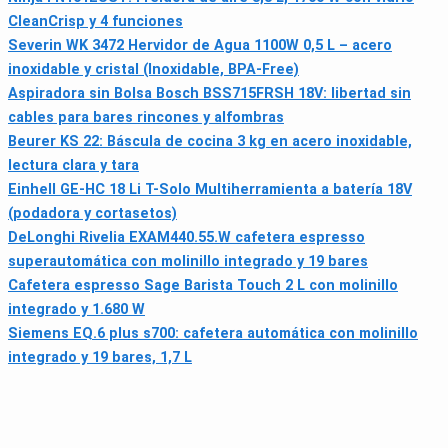
CleanCrisp y 4 funciones
Severin WK 3472 Hervidor de Agua 1100W 0,5 L – acero
inoxidable y cristal (Inoxidable, BPA‑Free)
Aspiradora sin Bolsa Bosch BSS715FRSH 18V: libertad sin
cables para bares rincones y alfombras
Beurer KS 22: Báscula de cocina 3 kg en acero inoxidable,
lectura clara y tara
Einhell GE-HC 18 Li T-Solo Multiherramienta a batería 18V
(podadora y cortasetos)
DeLonghi Rivelia EXAM440.55.W cafetera espresso
superautomática con molinillo integrado y 19 bares
Cafetera espresso Sage Barista Touch 2 L con molinillo
integrado y 1.680 W
Siemens EQ.6 plus s700: cafetera automática con molinillo
integrado y 19 bares, 1,7 L