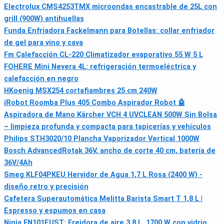
Electrolux CMS4253TMX microondas encastrable de 25L con
grill (900W) antihuellas
Funda Enfriadora Fackelmann para Botellas: collar enfriador
de gel para vino y cava
Fm Calefacción CL-220 Climatizador evaporativo 55 W 5 L
FOHERE Mini Nevera 4L: refrigeración termoeléctrica y
calefacción en negro
HKoenig MSX254 cortafiambres 25 cm 240W
iRobot Roomba Plus 405 Combo Aspirador Robot 🤖
Aspiradora de Mano Kärcher VCH 4 UVCLEAN 500W Sin Bolsa
– limpieza profunda y compacta para tapicerías y vehículos
Philips STH3020/10 Plancha Vaporizador Vertical 1000W
Bosch AdvancedRotak 36V, ancho de corte 40 cm, batería de
36V/4Ah
Smeg KLF04PKEU Hervidor de Agua 1,7 L Rosa (2400 W) -
diseño retro y precisión
Cafetera Superautomática Melitta Barista Smart T 1,8 L |
Espresso y espumos en casa
Ninja FN101EUST: Freidora de aire 3,8 L, 1700 W con vidrio