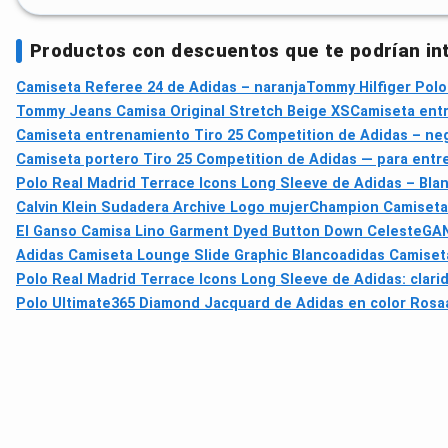
Productos con descuentos que te podrían in
Camiseta Referee 24 de Adidas – naranja
Tommy Hilfiger Polo
Tommy Jeans Camisa Original Stretch Beige XS
Camiseta entr
Camiseta entrenamiento Tiro 25 Competition de Adidas – ne
Camiseta portero Tiro 25 Competition de Adidas — para entr
Polo Real Madrid Terrace Icons Long Sleeve de Adidas – Bla
Calvin Klein Sudadera Archive Logo mujer
Champion Camisetas
El Ganso Camisa Lino Garment Dyed Button Down Celeste
GAN
Adidas Camiseta Lounge Slide Graphic Blanco
adidas Camiseta
Polo Real Madrid Terrace Icons Long Sleeve de Adidas: clarida
Polo Ultimate365 Diamond Jacquard de Adidas en color Rosa