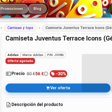
cipal
Promociones
Blog
Camisas y tops
Camiseta Juventus Terrace Icons (Gé
Camiseta Juventus Terrace Icons (G
Adidas
Marca: Adidas
P/N: JVV86
Oferta agotada
Precio
80 €
56 €
-
30
%
Ver oferta
Descripción del producto