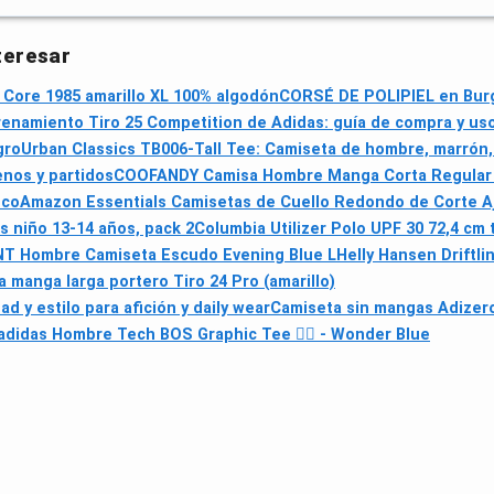
teresar
 Core 1985 amarillo XL 100% algodón
CORSÉ DE POLIPIEL en Bur
enamiento Tiro 25 Competition de Adidas: guía de compra y uso
gro
Urban Classics TB006-Tall Tee: Camiseta de hombre, marrón, t
enos y partidos
COOFANDY Camisa Hombre Manga Corta Regular 
nco
Amazon Essentials Camisetas de Cuello Redondo de Corte Aj
 niño 13-14 años, pack 2
Columbia Utilizer Polo UPF 30 72,4 cm t
T Hombre Camiseta Escudo Evening Blue L
Helly Hansen Driftli
 manga larga portero Tiro 24 Pro (amarillo)
d y estilo para afición y daily wear
Camiseta sin mangas Adizer
adidas Hombre Tech BOS Graphic Tee 🏃‍♂️ - Wonder Blue