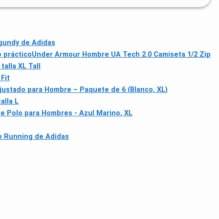
gundy de Adidas
 práctico
Under Armour Hombre UA Tech 2.0 Camiseta 1/2 Zip
alla XL Tall
Fit
ustado para Hombre – Paquete de 6 (Blanco, XL)
alla L
ne Polo para Hombres - Azul Marino, XL
o Running de Adidas