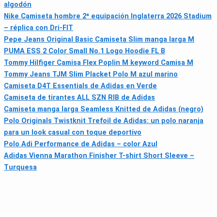
algodón
Nike Camiseta hombre 2ª equipación Inglaterra 2026 Stadium
– réplica con Dri-FIT
Pepe Jeans Original Basic Camiseta Slim manga larga M
PUMA ESS 2 Color Small No.1 Logo Hoodie FL B
Tommy Hilfiger Camisa Flex Poplin M keyword Camisa M
Tommy Jeans TJM Slim Placket Polo M azul marino
Camiseta D4T Essentials de Adidas en Verde
Camiseta de tirantes ALL SZN RIB de Adidas
Camiseta manga larga Seamless Knitted de Adidas (negro)
Polo Originals Twistknit Trefoil de Adidas: un polo naranja
para un look casual con toque deportivo
Polo Adi Performance de Adidas – color Azul
Adidas Vienna Marathon Finisher T-shirt Short Sleeve –
Turquesa