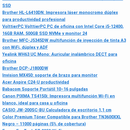
SSD
Brother HL-L6410DN: Impresora láser monocromo dúplex
para productividad profesional
VolttierPC VolttierPC PC de oficina con Intel Core i5-12400,
16GB RAM, 500GB SSD NVMe y monitor 24
Brother MFC-J5345DW multifunción de inyección de tinta A3
con WiFi, dúplex y ADF
Yealink WH63 UC Mono: Auricular inalámbrico DECT para
oficina
Brother DCP-J1800DW
Invision MX450: soporte de brazo para monitor
Acer Aspire C24-U productividad
Babacom Soporte Portátil 10–16 pulgadas
Canon PIXMA TS4150i: Impresora multifunción Wi‑Fi en
blanco, ideal para casa u oficina
CASIO JW-200SC-BU Calculadora de escritorio 1,1 cm
Color Premium Tóner Compatible para Brother TN3600XXL
Negro – 11000 páginas (5% de cobertura)