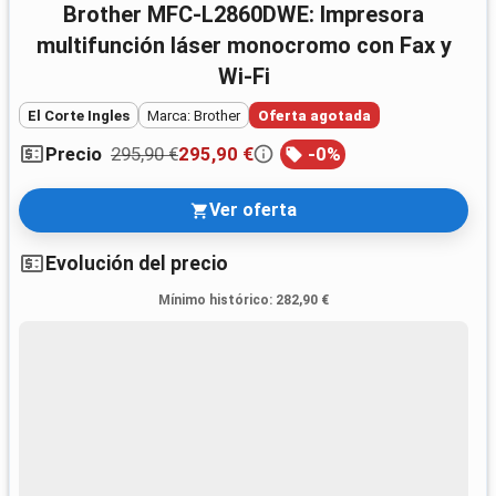
Brother MFC-L2860DWE: Impresora
multifunción láser monocromo con Fax y
Wi‑Fi
El Corte Ingles
Marca: Brother
Oferta agotada
295,90 €
295,90 €
-
0
%
Precio
Ver oferta
Evolución del precio
Mínimo histórico
:
282,90 €