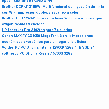
Epson EcoTank ET-2950 Wi‑Fi
Brother DCP-J1310DW: Multifuncional de inyección de tinta
con WiFi, impresión dúplex y escaneo a color
Brother HL-L1240W: Impresora láser WiFi para oficinas que
exigen rapidez y claridad
HP LaserJet Pro 3102fdn para 7 usuarios
Canon MAXIFY GX1050 MegaTank 3 en 1: impresiones
económicas y versátiles para el hogar o la oficina
VolttierPC PC Oficina Intel i9 12900K 32GB 1TB SSD 24
volttierpc PC Oficina Ryzen 7 5700G 32GB