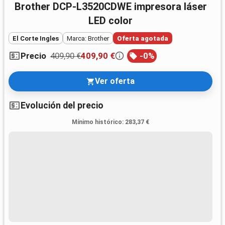
Brother DCP-L3520CDWE impresora láser
LED color
El Corte Ingles
Marca: Brother
Oferta agotada
409,90 €
409,90 €
-
0
%
Precio
Ver oferta
Evolución del precio
Mínimo histórico
:
283,37 €