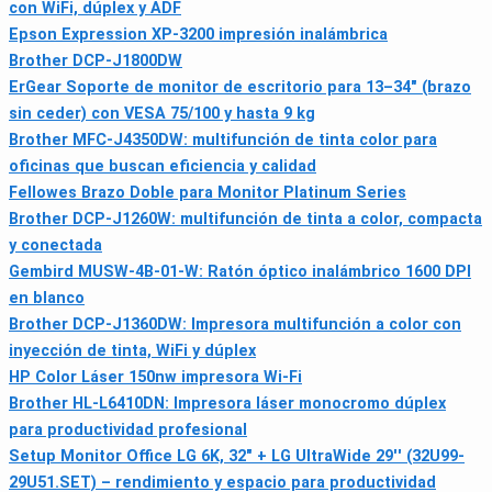
con WiFi, dúplex y ADF
Epson Expression XP-3200 impresión inalámbrica
Brother DCP-J1800DW
ErGear Soporte de monitor de escritorio para 13–34" (brazo
sin ceder) con VESA 75/100 y hasta 9 kg
Brother MFC-J4350DW: multifunción de tinta color para
oficinas que buscan eficiencia y calidad
Fellowes Brazo Doble para Monitor Platinum Series
Brother DCP-J1260W: multifunción de tinta a color, compacta
y conectada
Gembird MUSW-4B-01-W: Ratón óptico inalámbrico 1600 DPI
en blanco
Brother DCP-J1360DW: Impresora multifunción a color con
inyección de tinta, WiFi y dúplex
HP Color Láser 150nw impresora Wi‑Fi
Brother HL-L6410DN: Impresora láser monocromo dúplex
para productividad profesional
Setup Monitor Office LG 6K, 32" + LG UltraWide 29'' (32U99-
29U51.SET) – rendimiento y espacio para productividad