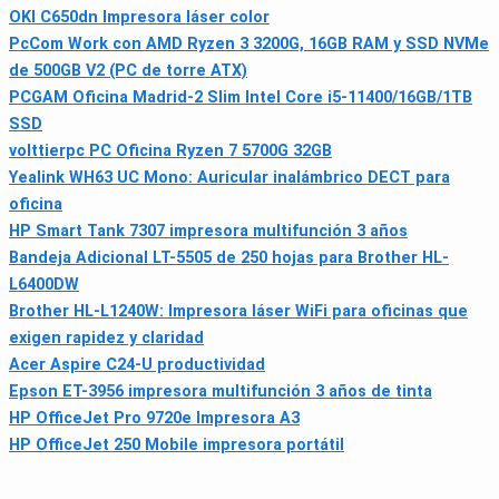
OKI C650dn Impresora láser color
PcCom Work con AMD Ryzen 3 3200G, 16GB RAM y SSD NVMe
de 500GB V2 (PC de torre ATX)
PCGAM Oficina Madrid-2 Slim Intel Core i5-11400/16GB/1TB
SSD
volttierpc PC Oficina Ryzen 7 5700G 32GB
Yealink WH63 UC Mono: Auricular inalámbrico DECT para
oficina
HP Smart Tank 7307 impresora multifunción 3 años
Bandeja Adicional LT-5505 de 250 hojas para Brother HL-
L6400DW
Brother HL-L1240W: Impresora láser WiFi para oficinas que
exigen rapidez y claridad
Acer Aspire C24-U productividad
Epson ET-3956 impresora multifunción 3 años de tinta
HP OfficeJet Pro 9720e Impresora A3
HP OfficeJet 250 Mobile impresora portátil