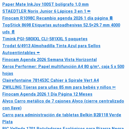
Paper Mate InkJoy 100ST bolígrafo 1,0 mm
STAEDTLER Noris Junior 6 Lápices 3 en 1 ✏
Finocam R1098C Recambio agenda 2026 1 día página 📔
TopStick 8698 Etiquetas autoadhesivas 52,5×29,7 mm 4000
uds 📄
Timink PGI-580XXL CLI-581XXL 5 paquetes
Trodat 6/4913 Almohadilla Tinta Azul para Sellos
Autoentintables ✒
Finocam Agenda 2026 Semana Vista Horizontal
Xerox Performer: Papel multifunción A4 80 g/m², caja 5 x 500
hojas
Clairefontaine 781453C Cahier à Spirale Vert A4
ZWILLING Tijeras para uñas 85 mm para bebés y niños ✂
Finocam Agenda 2026 1 Día Página 12 Meses
Alyco Carro metálico de 7 cajones Alyco (cierre centralizado
con llave)
Carro para administración de tabletas Belkin B2B118 Verde
Plata
BIC Velleda 1701 Rotuladores Ecológicos para Pizarra Negra