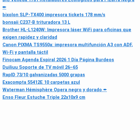
✏
bixolon SLP-TX400 impresora tickets 178 mm/s
bonsaii C237-B trituradora 13 L
Brother HL-L1240W: Impresora láser WiFi para oficinas que
exigen rapidez y claridad
Canon PIXMA TS9550a: impresora multifunción A3 con ADF,
Wi‑Fi y pantalla táctil
Finocam Agenda Espiral 2026 1 Día Página Burdeos
Duiliuu Soporte de TV móvil 26–65
RapID 73/10 galvanizadas 5000 grapas
Exacompta 55412E 10 carpetas azul
Waterman Hémisphère Opera negro y dorado ✒
Enso Fleur Estuche Triple 22x10x9 cm