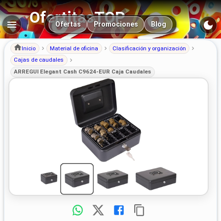
OfertitasTOP
Navegación principal
Ofertas
Promociones
Blog
Inicio
Material de oficina
Clasificación y organización
Cajas de caudales
ARREGUI Elegant Cash C9624-EUR Caja Caudales