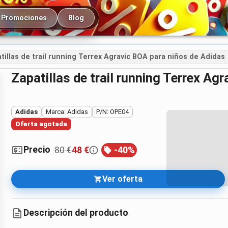
cipal
Promociones
Blog
tillas de trail running Terrex Agravic BOA para niños de Adidas
Zapatillas de trail running Terrex A
Adidas
Marca: Adidas
P/N: OPE04
Oferta agotada
Precio
80 €
48 €
-
40
%
Ver oferta
Descripción del producto