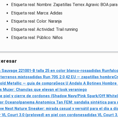
Etiqueta real: Nombre: Zapatillas Terrex Agravic BOA para
Etiqueta real: Marca: Adidas
Etiqueta real: Color: Naranja
Etiqueta real: Actividad: Trail running
Etiqueta real: Público: Niños
teresar
 Sauvage 221001-B talla 25 en color blanco-rosa
adidas Runfalco
 terrenos mixtos
adidas Run 70S 2.0 42 EU — zapatillas hombre
Cr
Gold Metallic — guía de compra
Geox U Andalo A Botines Hombre N
s Mujer: Chanclas que elevan el look veraniego
e piel y cierre de cordones (Shadow Navy/Pink Spark/Off White
lor Oceano
Ipanema Anatomica Tan FEM: sandalia sintética para 
w Next Nature Sneaker: mirada casual y versátil para el día a dí
 VL Court 3.0 (preloved) en piel con cordones
adidas VL Court 3