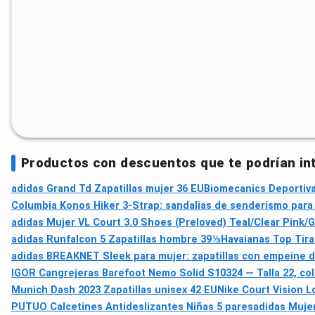
Productos con descuentos que te podrían in
adidas Grand Td Zapatillas mujer 36 EU
Biomecanics Deportiva
Columbia Konos Hiker 3-Strap: sandalias de senderismo para
adidas Mujer VL Court 3.0 Shoes (Preloved) Teal/Clear Pink/
adidas Runfalcon 5 Zapatillas hombre 39⅓
Havaianas Top Tira
adidas BREAKNET Sleek para mujer: zapatillas con empeine d
IGOR Cangrejeras Barefoot Nemo Solid S10324 — Talla 22, co
Munich Dash 2023 Zapatillas unisex 42 EU
Nike Court Vision Lo
PUTUO Calcetines Antideslizantes Niñas 5 pares
adidas Mujer