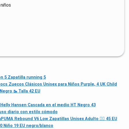
 niños
n 5 Zapatilla running 5
ocs Zuecos Clásicos Unisex para Niños Purple, 4 UK Child
egro 🥾 Talla 42 EU
)
Helly Hansen Cascada en el medio HT Negro 43
uso diario con estilo cómodo
a
PUMA Rebound V6 Low Zapatillas Unisex Adulto 🏃‍♂️ 45 EU
.0 Niño 19 EU negro/blanco