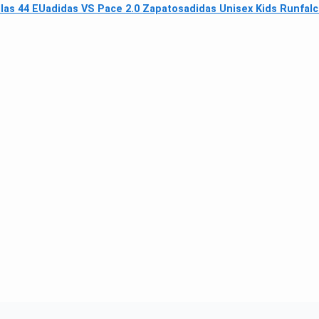
llas 44 EU
adidas VS Pace 2.0 Zapatos
adidas Unisex Kids Runfalc