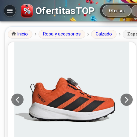
Navegación prin
OfertitasTOP
Ofertas
Inicio
Ropa y accesorios
Calzado
Zapa