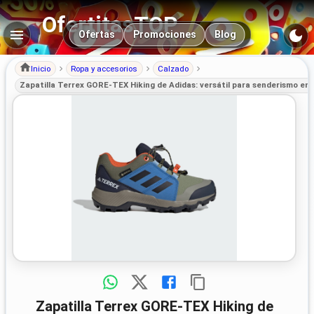
OfertitasTOP
Navegación principal
Ofertas
Promociones
Blog
Inicio
Ropa y accesorios
Calzado
Zapatilla Terrex GORE-TEX Hiking de Adidas: versátil para senderismo en 
Zapatilla Terrex GORE-TEX Hiking de