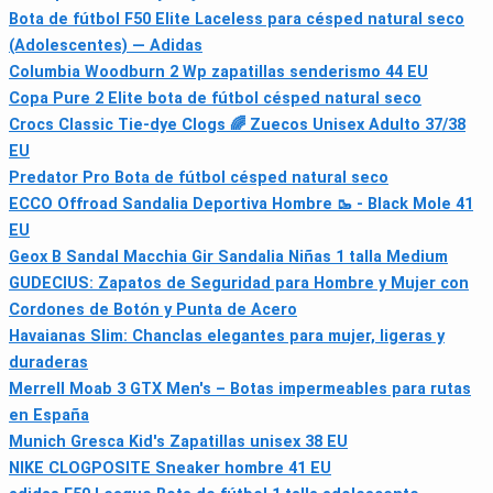
Bota de fútbol F50 Elite Laceless para césped natural seco
(Adolescentes) — Adidas
Columbia Woodburn 2 Wp zapatillas senderismo 44 EU
Copa Pure 2 Elite bota de fútbol césped natural seco
Crocs Classic Tie-dye Clogs 🌈 Zuecos Unisex Adulto 37/38
EU
Predator Pro Bota de fútbol césped natural seco
ECCO Offroad Sandalia Deportiva Hombre 🥾 - Black Mole 41
EU
Geox B Sandal Macchia Gir Sandalia Niñas 1 talla Medium
GUDECIUS: Zapatos de Seguridad para Hombre y Mujer con
Cordones de Botón y Punta de Acero
Havaianas Slim: Chanclas elegantes para mujer, ligeras y
duraderas
Merrell Moab 3 GTX Men's – Botas impermeables para rutas
en España
Munich Gresca Kid's Zapatillas unisex 38 EU
NIKE CLOGPOSITE Sneaker hombre 41 EU