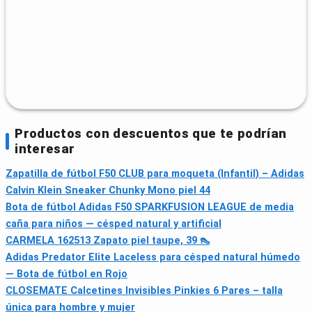
Productos con descuentos que te podrían
interesar
Zapatilla de fútbol F50 CLUB para moqueta (Infantil) – Adidas
Calvin Klein Sneaker Chunky Mono piel 44
Bota de fútbol Adidas F50 SPARKFUSION LEAGUE de media
caña para niños — césped natural y artificial
CARMELA 162513 Zapato piel taupe, 39 👠
Adidas Predator Elite Laceless para césped natural húmedo
— Bota de fútbol en Rojo
CLOSEMATE Calcetines Invisibles Pinkies 6 Pares – talla
única para hombre y mujer