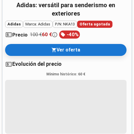
Adidas: versátil para senderismo en
exteriores
Adidas
Marca: Adidas
P/N: NKA13
Oferta agotada
100 €
60 €
-
40
%
Precio
Ver oferta
Evolución del precio
Mínimo histórico
:
60 €