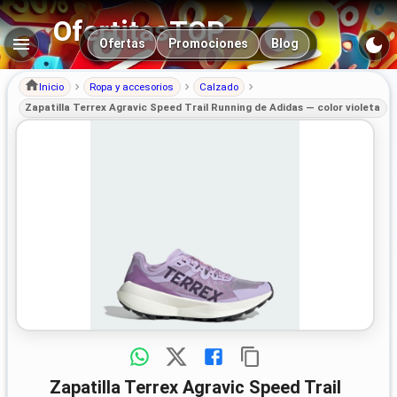
OfertitasTOP
Navegación principal
Ofertas
Promociones
Blog
Inicio
Ropa y accesorios
Calzado
Zapatilla Terrex Agravic Speed Trail Running de Adidas — color violeta
Zapatilla Terrex Agravic Speed Trail