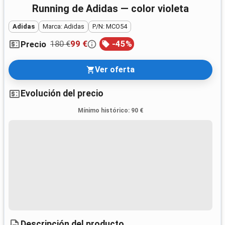
Running de Adidas — color violeta
Adidas
Marca: Adidas
P/N: MCO54
180 €
99 €
-
45
%
Precio
Ver oferta
Evolución del precio
Mínimo histórico
:
90 €
Descripción del producto