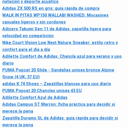
natación y deporte acuático
Adidas ZX 500 RS en gris: guía rápida de compra
WALK IN PITAS WP150 WALLABI WASHED: Mocasines
casuales ligeros y sin cordones
Adizero Takumi Sen 11 de Adidas: zapatilla ligera para
velocidad en competición
Nike Court Vision Low Next Nature Sneaker: estilo retro y
confort para el día a día
Adilette Comfort de Adidas: Chancla azul para verano y uso
diario
PUMA Popcat 20 Slide - Sandalias unisex bronce Alpine
Snow (4 UK, 37 EU)
adidas K 74 Shoes – Zapatillas blancas para uso diario
PUMA Popcat 20 Chanclas unisex 43 EU
Adilette Comfort Azul de Adidas
Adidas Campus ST Marrón: ficha práctica para decidir si
merece la pena
Zapatilla Duramo SL de Adidas: guía rápida para decidir si
merece la pena