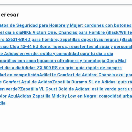
teresar
os de Seguridad para Hombre y Mujer: cordones con botones, 
l día a día
NIKE Victori One, Chanclas para Hombre (Black/White/
s 52631-BKRD para hombre, zapatillas deportivas negras (Black 
ssic Clog 43-44 EU Bone: ligeros, resistentes al agua y persona
e Adidas en verde: estilo y comodidad para tu día a día
tillas con amortiguación ultraligera y tecnología Goga Mat
l día a día
Adidas ZX 500 RS en gris: guía rápida de compra
idad en competición
Adilette Comfort de Adidas: Chancla azul par
te Comfort Azul de Adidas
Zapatilla Duramo SL de Adidas: guía rá
 en verde?
Zapatilla VL Court Bold de Adidas: estilo verde para us
olor Azul
Adidas Zapatilla Midcity Low en Negro: comodidad urbani
día