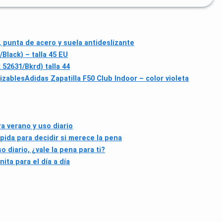
punta de acero y suela antideslizante
Black) – talla 45 EU
52631/Bkrd) talla 44
lizables
Adidas Zapatilla F50 Club Indoor – color violeta
a verano y uso diario
pida para decidir si merece la pena
o diario, ¿vale la pena para ti?
ta para el día a día