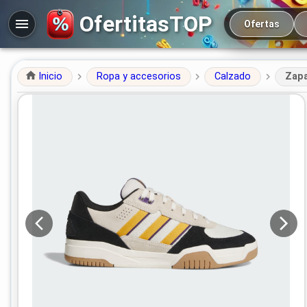
Navegación prin
OfertitasTOP
Ofertas
Inicio
Ropa y accesorios
Calzado
Zapa