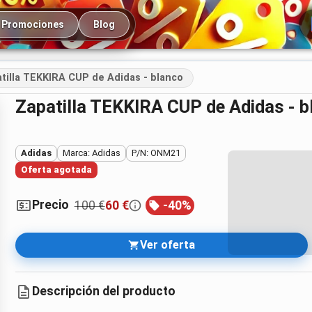
cipal
Promociones
Blog
tilla TEKKIRA CUP de Adidas - blanco
Zapatilla TEKKIRA CUP de Adidas - 
Adidas
Marca: Adidas
P/N: ONM21
Oferta agotada
Precio
100 €
60 €
-
40
%
Ver oferta
Descripción del producto