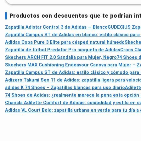
Productos con descuentos que te podrían in
Zapatilla Adistar Control 3 de Adidas — Blanco
GUDECIUS Zapat
Zapatilla Campus ST de Adidas en blanco: estilo clásico para e
Adidas Copa Pure 3 Elite para césped natural húmedo
Skecher
Zapatilla de fútbol Predator Pro moqueta de Adidas
Crocs Cla
Skechers ARCH FIT 2.0 Sandalia para Mujer, Negro
74 Shoes d
Skechers MAX Cushioning Endeavour Canova para Mujer – Zapa
Zapatilla Campus ST de Adidas: estilo clásico y cómodo para e
Adizero Takumi Sen 11 de Adidas: zapatilla ligera para veloc
adidas K 74 Shoes – Zapatillas blancas para uso diario
Adilet
74 Shoes de Adidas: ¿realmente merece la pena esta opción
Chancla Adilette Comfort de Adidas: comodidad y estilo en c
Adidas VL Court Bold: zapatilla urbana en verde para tu día a 