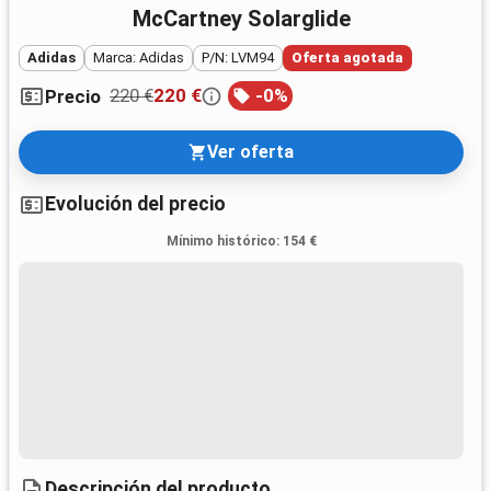
McCartney Solarglide
Adidas
Marca: Adidas
P/N: LVM94
Oferta agotada
220 €
220 €
-
0
%
Precio
Ver oferta
Evolución del precio
Mínimo histórico
:
154 €
Descripción del producto