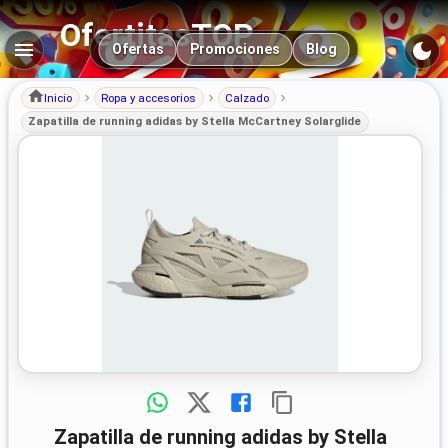
OfertitasTOP
Navegación principal
Ofertas
Promociones
Blog
Inicio
Ropa y accesorios
Calzado
Zapatilla de running adidas by Stella McCartney Solarglide
Zapatilla de running adidas by Stella