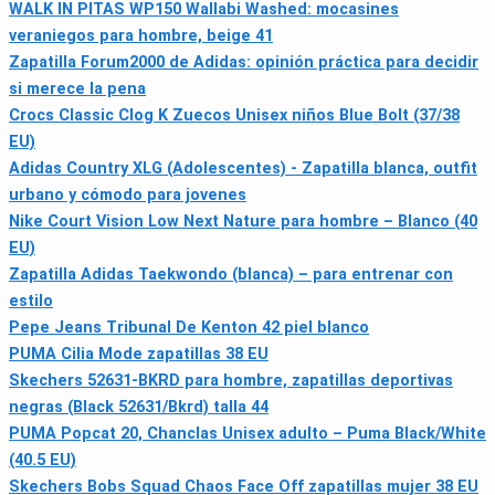
WALK IN PITAS WP150 Wallabi Washed: mocasines
veraniegos para hombre, beige 41
Zapatilla Forum2000 de Adidas: opinión práctica para decidir
si merece la pena
Crocs Classic Clog K Zuecos Unisex niños Blue Bolt (37/38
EU)
Adidas Country XLG (Adolescentes) - Zapatilla blanca, outfit
urbano y cómodo para jovenes
Nike Court Vision Low Next Nature para hombre – Blanco (40
EU)
Zapatilla Adidas Taekwondo (blanca) – para entrenar con
estilo
Pepe Jeans Tribunal De Kenton 42 piel blanco
PUMA Cilia Mode zapatillas 38 EU
Skechers 52631-BKRD para hombre, zapatillas deportivas
negras (Black 52631/Bkrd) talla 44
PUMA Popcat 20, Chanclas Unisex adulto – Puma Black/White
(40.5 EU)
Skechers Bobs Squad Chaos Face Off zapatillas mujer 38 EU