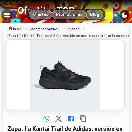
OfertitasTOP
Navegación principal
Ofertas
Promociones
Blog
Inicio
Ropa y accesorios
Calzado
Zapatilla Kantai Trail de Adidas: versión en negro para trail urbano y send
Zapatilla Kantai Trail de Adidas: versión en