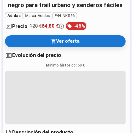
negro para trail urbano y senderos fáciles
Adidas
Marca: Adidas
P/N: NKS26
120 €
64,80 €
-
46
%
Precio
Ver oferta
Evolución del precio
Mínimo histórico
:
60 €
Descripción del producto