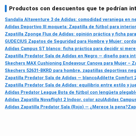
Productos con descuentos que te podrían in
Sandalia Altaventure 3 de Adidas: comodidad veraniega en n
Adidas Deportivo III moqueta: Zapatilla de fútbol para interio
Zapatilla Zponge Flux de Adidas: opinión práctica y ficha para
GUDECIUS Zapatos de Seguridad para Hombre y Mujer: cordon
Adidas Campus ST blanco: ficha práctica para decidir si mere
Zapatilla Predator Sala de Adidas en Negro — diseño para int
Skechers MAX Cushioning Endeavour Canova para Mujer – Zapa
Skechers 52631-BKRD para hombre, zapatillas deportivas negr
Zapatilla Predator Sala de Adidas — blanco
Adilette Comfort 
Zapatilla Predator Sala de Adidas: equilibrio entre estilo y j
Adidas Predator League Bota de fútbol con lengüeta plegabl
Adidas Zapatilla Novaflight 2 Indoor, color azul
Adidas Campus 
Adidas Zapatilla Predator Sala (Rojo) — ¿Merece la pena?
Zap