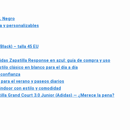
, Negro
ua y personalizables
lack) – talla 45 EU
idas Zapatilla Response en azul: guía de compra y uso
ilo clásico en blanco para el día a día
 confianza
para el verano y paseos diarios
 indoor con estilo y comodidad
illa Grand Court 3.0 Junior (Adidas) — ¿Merece la pena?