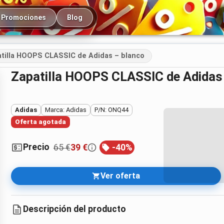
cipal
Promociones
Blog
tilla HOOPS CLASSIC de Adidas – blanco
Zapatilla HOOPS CLASSIC de Adidas
Adidas
Marca: Adidas
P/N: ONQ44
Oferta agotada
Precio
65 €
39 €
-
40
%
Ver oferta
Descripción del producto