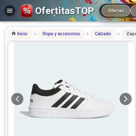
Navegación prin
OfertitasTOP
Ofertas
Inicio
Ropa y accesorios
Calzado
Zapa