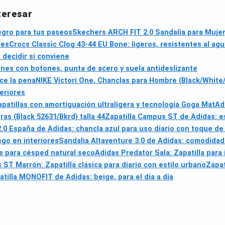
teresar
egro para tus paseos
Skechers ARCH FIT 2.0 Sandalia para Mujer
res
Crocs Classic Clog 43-44 EU Bone: ligeros, resistentes al ag
 decidir si conviene
es con botones, punta de acero y suela antideslizante
ce la pena
NIKE Victori One, Chanclas para Hombre (Black/White/B
eriores
tillas con amortiguación ultraligera y tecnología Goga Mat
Ad
as (Black 52631/Bkrd) talla 44
Zapatilla Campus ST de Adidas: est
2.0 España de Adidas: chancla azul para uso diario con toque de
uego en interiores
Sandalia Altaventure 3.0 de Adidas: comodidad 
e para césped natural seco
Adidas Predator Sala: Zapatilla para
ST Marrón: Zapatilla clásica para diario con estilo urbano
Zapat
atilla MONOFIT de Adidas: beige, para el día a día