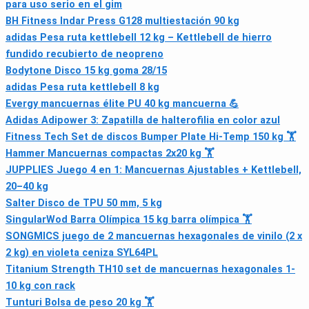
para uso serio en el gim
BH Fitness Indar Press G128 multiestación 90 kg
adidas Pesa ruta kettlebell 12 kg – Kettlebell de hierro
fundido recubierto de neopreno
Bodytone Disco 15 kg goma 28/15
adidas Pesa ruta kettlebell 8 kg
Evergy mancuernas élite PU 40 kg mancuerna 💪
Adidas Adipower 3: Zapatilla de halterofilia en color azul
Fitness Tech Set de discos Bumper Plate Hi-Temp 150 kg 🏋
Hammer Mancuernas compactas 2x20 kg 🏋
JUPPLIES Juego 4 en 1: Mancuernas Ajustables + Kettlebell,
20–40 kg
Salter Disco de TPU 50 mm, 5 kg
SingularWod Barra Olímpica 15 kg barra olímpica 🏋
SONGMICS juego de 2 mancuernas hexagonales de vinilo (2 x
2 kg) en violeta ceniza SYL64PL
Titanium Strength TH10 set de mancuernas hexagonales 1-
10 kg con rack
Tunturi Bolsa de peso 20 kg 🏋