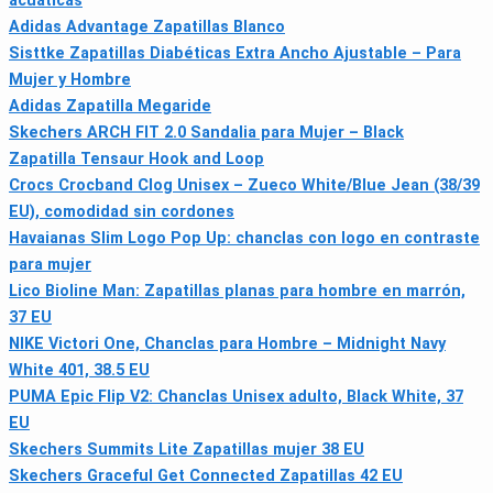
acuáticas
Adidas Advantage Zapatillas Blanco
Sisttke Zapatillas Diabéticas Extra Ancho Ajustable – Para
Mujer y Hombre
Adidas Zapatilla Megaride
Skechers ARCH FIT 2.0 Sandalia para Mujer – Black
Zapatilla Tensaur Hook and Loop
Crocs Crocband Clog Unisex – Zueco White/Blue Jean (38/39
EU), comodidad sin cordones
Havaianas Slim Logo Pop Up: chanclas con logo en contraste
para mujer
Lico Bioline Man: Zapatillas planas para hombre en marrón,
37 EU
NIKE Victori One, Chanclas para Hombre – Midnight Navy
White 401, 38.5 EU
PUMA Epic Flip V2: Chanclas Unisex adulto, Black White, 37
EU
Skechers Summits Lite Zapatillas mujer 38 EU
Skechers Graceful Get Connected Zapatillas 42 EU