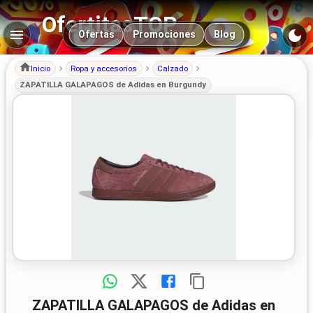
OfertitasTOP
Navegación principal
Ofertas
Promociones
Blog
Inicio
Ropa y accesorios
Calzado
ZAPATILLA GALAPAGOS de Adidas en Burgundy
ZAPATILLA GALAPAGOS de Adidas en