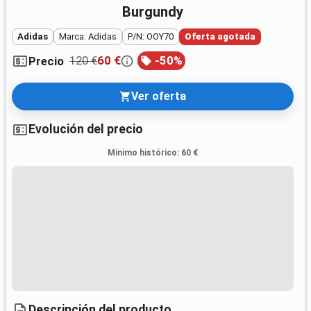
Burgundy
Adidas
Marca: Adidas
P/N: OOY70
Oferta agotada
120 €
60 €
-
50
%
Precio
Ver oferta
Evolución del precio
Mínimo histórico
:
60 €
Descripción del producto