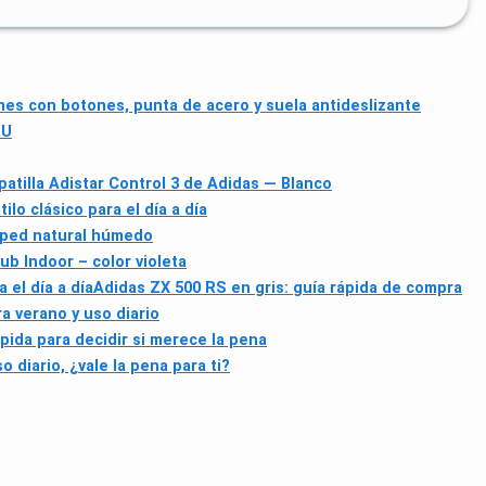
s con botones, punta de acero y suela antideslizante
EU
patilla Adistar Control 3 de Adidas — Blanco
lo clásico para el día a día
sped natural húmedo
ub Indoor – color violeta
 el día a día
Adidas ZX 500 RS en gris: guía rápida de compra
a verano y uso diario
pida para decidir si merece la pena
o diario, ¿vale la pena para ti?