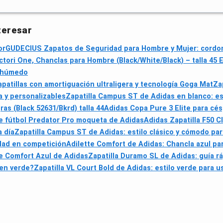
teresar
or
GUDECIUS Zapatos de Seguridad para Hombre y Mujer: cordone
ctori One, Chanclas para Hombre (Black/White/Black) – talla 45 
l húmedo
tillas con amortiguación ultraligera y tecnología Goga Mat
Za
a y personalizables
Zapatilla Campus ST de Adidas en blanco: esti
as (Black 52631/Bkrd) talla 44
Adidas Copa Pure 3 Elite para cé
de fútbol Predator Pro moqueta de Adidas
Adidas Zapatilla F50 Cl
a día
Zapatilla Campus ST de Adidas: estilo clásico y cómodo para
idad en competición
Adilette Comfort de Adidas: Chancla azul par
te Comfort Azul de Adidas
Zapatilla Duramo SL de Adidas: guía rá
 en verde?
Zapatilla VL Court Bold de Adidas: estilo verde para us