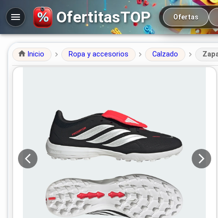
Navegación prin
OfertitasTOP
Ofertas
Inicio
Ropa y accesorios
Calzado
Zapa