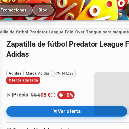
cipal
Promociones
Blog
tilla de fútbol Predator League Fold-Over Tongue para moquet
Zapatilla de fútbol Predator League Fold-Over Tongue para moqueta -
Adidas
Adidas
Marca: Adidas
P/N: NRZ23
Oferta agotada
Precio
95 €
95 €
-
0
%
Ver oferta