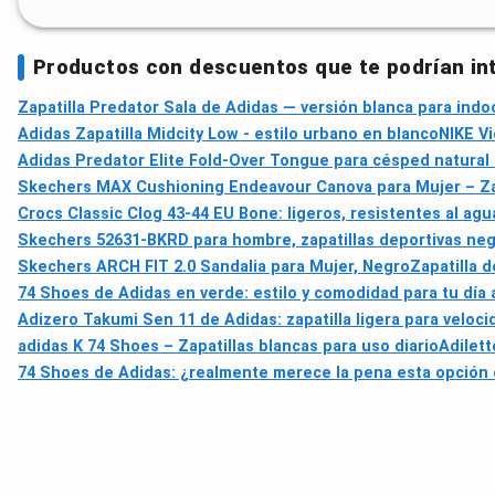
Productos con descuentos que te podrían in
Zapatilla Predator Sala de Adidas — versión blanca para indo
Adidas Zapatilla Midcity Low - estilo urbano en blanco
NIKE Vi
Adidas Predator Elite Fold-Over Tongue para césped natura
Skechers MAX Cushioning Endeavour Canova para Mujer – Zapa
Crocs Classic Clog 43-44 EU Bone: ligeros, resistentes al agu
Skechers 52631-BKRD para hombre, zapatillas deportivas negr
Skechers ARCH FIT 2.0 Sandalia para Mujer, Negro
Zapatilla 
74 Shoes de Adidas en verde: estilo y comodidad para tu día 
Adizero Takumi Sen 11 de Adidas: zapatilla ligera para veloc
adidas K 74 Shoes – Zapatillas blancas para uso diario
Adilet
74 Shoes de Adidas: ¿realmente merece la pena esta opción