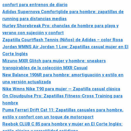
confort para entrenos de diario
Adidas Supernova Comfortglide para hombre: zapatillas de
running para distancias medias
Hurley Shorebreak Pro: chanclas de hombre para playa y
verano con sujeción y confort
Zapatilla Courtflash Tennis (Niños) de Adidas – color Rosa
Jordan WMNS Air Jordan 1 Low: Zapatillas casual mujer en El
Corte Inglés
Mizuno MXR Glitch para mujer y hombre: sneakers
transpirables de la colección MXR Casual
New Balance 1906R para hombre: amortiguación y estilo en
una versión actualizada
Nike Wmns Nike T90 para mujer — Zapatilla casual clásica
On Cloudpulse Pro: Zapatillas Fitness-Cross Training para
hombre
Puma Ferrari Drift Cat 11: Zapatillas casuales para hombre,
estilo y confort con un toque de motorsport
Reebok CLUB C 85 para hombre y mujer en El Corte Inglés: