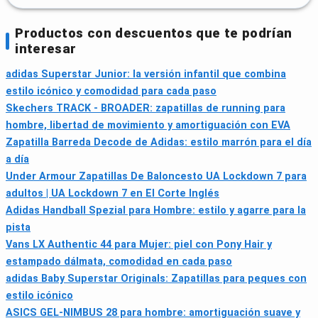
Productos con descuentos que te podrían
interesar
adidas Superstar Junior: la versión infantil que combina
estilo icónico y comodidad para cada paso
Skechers TRACK - BROADER: zapatillas de running para
hombre, libertad de movimiento y amortiguación con EVA
Zapatilla Barreda Decode de Adidas: estilo marrón para el día
a día
Under Armour Zapatillas De Baloncesto UA Lockdown 7 para
adultos | UA Lockdown 7 en El Corte Inglés
Adidas Handball Spezial para Hombre: estilo y agarre para la
pista
Vans LX Authentic 44 para Mujer: piel con Pony Hair y
estampado dálmata, comodidad en cada paso
adidas Baby Superstar Originals: Zapatillas para peques con
estilo icónico
ASICS GEL-NIMBUS 28 para hombre: amortiguación suave y