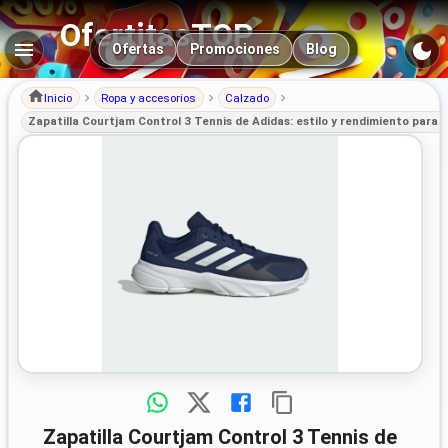
OfertitasTOP
Navegación principal
Ofertas
Promociones
Blog
Inicio
Ropa y accesorios
Calzado
Zapatilla Courtjam Control 3 Tennis de Adidas: estilo y rendimiento para l
Zapatilla Courtjam Control 3 Tennis de