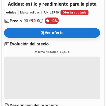
Adidas: estilo y rendimiento para la pista
Adidas
Marca: Adidas
P/N: LZR99
Oferta agotada
90 €
90 €
-
0
%
Precio
Ver oferta
Evolución del precio
Mínimo histórico
:
49,50 €
Descripción del producto