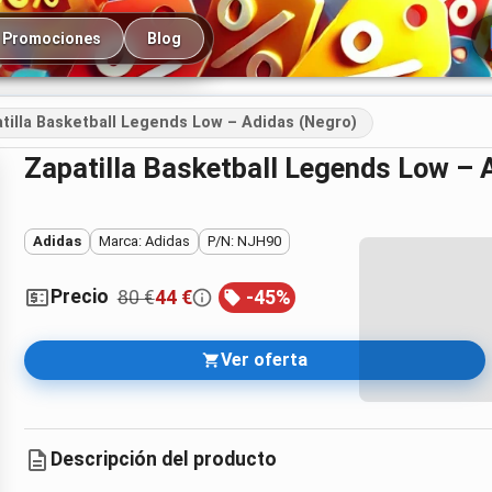
cipal
Promociones
Blog
tilla Basketball Legends Low – Adidas (Negro)
Zapatilla Basketball Legends Low – 
Adidas
Marca: Adidas
P/N: NJH90
Precio
80 €
44 €
-
45
%
Ver oferta
Descripción del producto