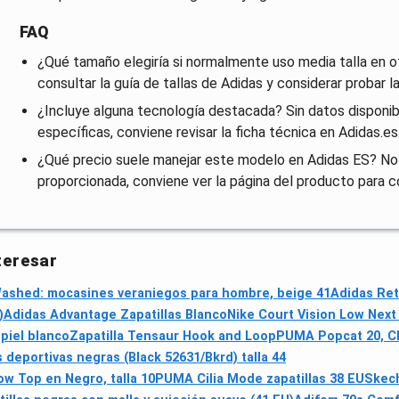
FAQ
¿Qué tamaño elegiría si normalmente uso media talla en o
consultar la guía de tallas de Adidas y considerar probar la
¿Incluye alguna tecnología destacada? Sin datos disponib
específicas, conviene revisar la ficha técnica en Adidas.es
¿Qué precio suele manejar este modelo en Adidas ES? No
proporcionada, conviene ver la página del producto para c
teresar
ashed: mocasines veraniegos para hombre, beige 41
Adidas Ret
)
Adidas Advantage Zapatillas Blanco
Nike Court Vision Low Next
piel blanco
Zapatilla Tensaur Hook and Loop
PUMA Popcat 20, Ch
deportivas negras (Black 52631/Bkrd) talla 44
 Top en Negro, talla 10
PUMA Cilia Mode zapatillas 38 EU
Skech