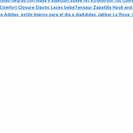
llas negras con malla y sujeción suave (41 EU)
Adifom 70s Comf
 Comfort Closure Elastic Laces bebé
Tensaur Zapatilla Hook and
 Adidas: estilo blanco para el día a día
Adidas Jabbar Lo Rosa: z