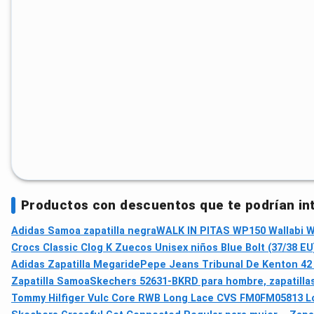
Productos con descuentos que te podrían in
Adidas Samoa zapatilla negra
WALK IN PITAS WP150 Wallabi W
Crocs Classic Clog K Zuecos Unisex niños Blue Bolt (37/38 EU
Adidas Zapatilla Megaride
Pepe Jeans Tribunal De Kenton 42 
Zapatilla Samoa
Skechers 52631-BKRD para hombre, zapatillas 
Tommy Hilfiger Vulc Core RWB Long Lace CVS FM0FM05813 Low