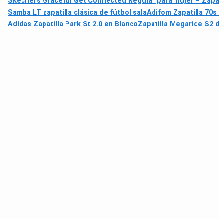
Skechers Graceful Get Connected Regular para mujer – Zapati
Samba LT zapatilla clásica de fútbol sala
Adifom Zapatilla 70s
Adidas Zapatilla Park St 2.0 en Blanco
Zapatilla Megaride S2 de