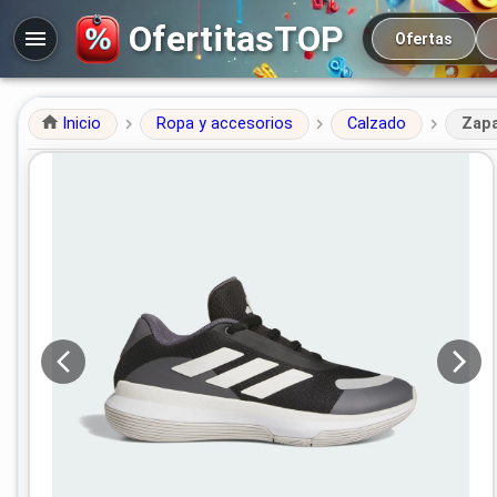
Navegación prin
OfertitasTOP
Ofertas
Inicio
Ropa y accesorios
Calzado
Zapa