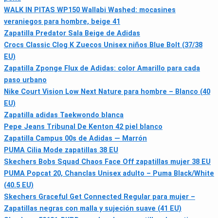
WALK IN PITAS WP150 Wallabi Washed: mocasines
veraniegos para hombre, beige 41
Zapatilla Predator Sala Beige de Adidas
Crocs Classic Clog K Zuecos Unisex niños Blue Bolt (37/38
EU)
Zapatilla Zponge Flux de Adidas: color Amarillo para cada
paso urbano
Nike Court Vision Low Next Nature para hombre – Blanco (40
EU)
Zapatilla adidas Taekwondo blanca
Pepe Jeans Tribunal De Kenton 42 piel blanco
Zapatilla Campus 00s de Adidas — Marrón
PUMA Cilia Mode zapatillas 38 EU
Skechers Bobs Squad Chaos Face Off zapatillas mujer 38 EU
PUMA Popcat 20, Chanclas Unisex adulto – Puma Black/White
(40.5 EU)
Skechers Graceful Get Connected Regular para mujer –
Zapatillas negras con malla y sujeción suave (41 EU)