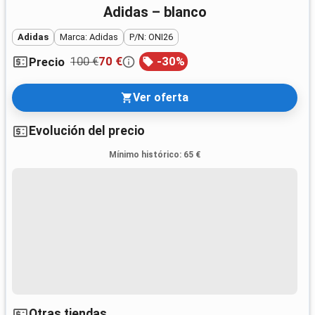
Adidas – blanco
Adidas
Marca: Adidas
P/N: ONI26
100 €
70 €
-
30
%
Precio
Ver oferta
Evolución del precio
Mínimo histórico
:
65 €
Otras tiendas