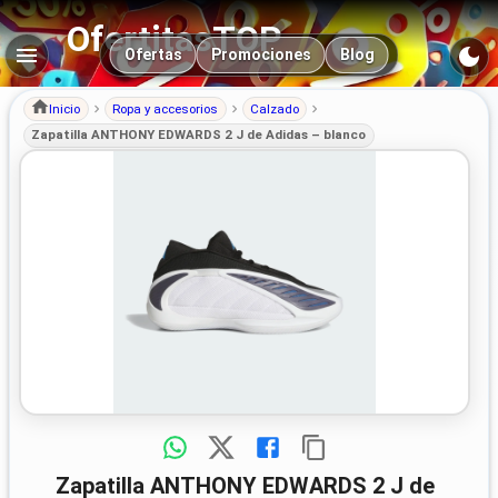
OfertitasTOP
Navegación principal
Ofertas
Promociones
Blog
Inicio
Ropa y accesorios
Calzado
Zapatilla ANTHONY EDWARDS 2 J de Adidas – blanco
Zapatilla ANTHONY EDWARDS 2 J de