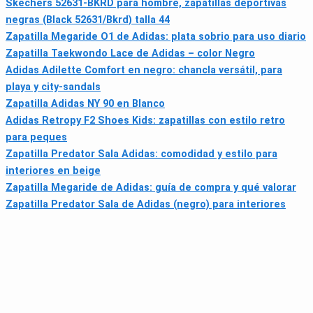
Skechers 52631-BKRD para hombre, zapatillas deportivas
negras (Black 52631/Bkrd) talla 44
Zapatilla Megaride O1 de Adidas: plata sobrio para uso diario
Zapatilla Taekwondo Lace de Adidas – color Negro
Adidas Adilette Comfort en negro: chancla versátil, para
playa y city-sandals
Zapatilla Adidas NY 90 en Blanco
Adidas Retropy F2 Shoes Kids: zapatillas con estilo retro
para peques
Zapatilla Predator Sala Adidas: comodidad y estilo para
interiores en beige
Zapatilla Megaride de Adidas: guía de compra y qué valorar
Zapatilla Predator Sala de Adidas (negro) para interiores