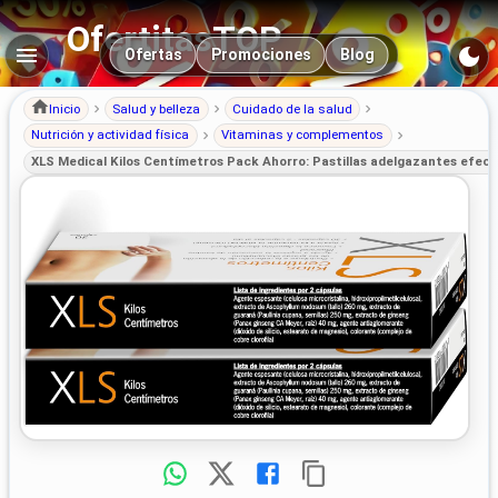
OfertitasTOP
Navegación principal
Ofertas
Promociones
Blog
Inicio
Salud y belleza
Cuidado de la salud
Nutrición y actividad física
Vitaminas y complementos
XLS Medical Kilos Centímetros Pack Ahorro: Pastillas adelgazantes efect