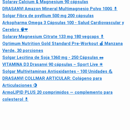
Solaray Calcium & Magnesium 90 cápsulas
DRASANVI Amazon Mineral Multimagnesio Polvo 100G 💊
Solgar Fibra de psyllium 500 mg 200 cápsulas
Arkopharma Omega 3 Cápsulas 100 - Salud Cardiovascular y
Cerebro 🧠❤
Solaray Magnesium Citrate 133 mg 180 vegcaps 💊
Optimum Nutrition Gold Standard Pre-Workout 🍏 Manzana
Verde, 30 porciones
Solgar Lecitina de Soja 1360 mg - 250 Cápsulas 🥜
VITAMINA D3 Drasanvi 90 cápsulas – Sport Live ☀
Solgar Multivitaminas Antioxidantes - 100 Unidades 💪
DRASANVI COLLMAR ARTICULAR: Colágeno para
Articulaciones 🍋
ArmoLIPID PLUS 20 comprimidos — complemento para
colesterol 💊