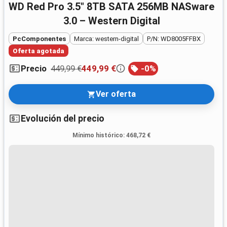
WD Red Pro 3.5" 8TB SATA 256MB NASware
3.0 – Western Digital
PcComponentes
Marca: western-digital
P/N: WD8005FFBX
Oferta agotada
449,99 €
449,99 €
-
0
%
Precio
Ver oferta
Evolución del precio
Mínimo histórico
:
468,72 €