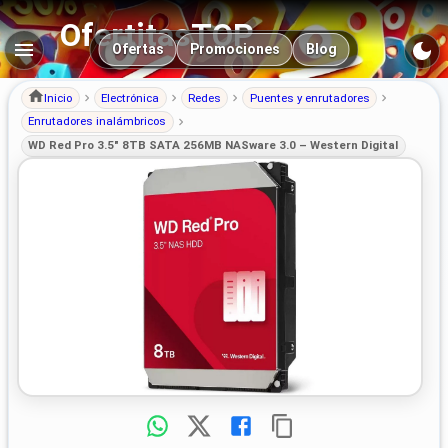
OfertitasTOP
Navegación principal
Ofertas
Promociones
Blog
Inicio
Electrónica
Redes
Puentes y enrutadores
Enrutadores inalámbricos
WD Red Pro 3.5" 8TB SATA 256MB NASware 3.0 – Western Digital