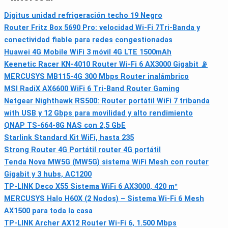
Digitus unidad refrigeración techo 19 Negro
Router Fritz Box 5690 Pro: velocidad Wi‑Fi 7Tri‑Banda y
conectividad fiable para redes congestionadas
Huawei 4G Mobile WiFi 3 móvil 4G LTE 1500mAh
Keenetic Racer KN-4010 Router Wi‑Fi 6 AX3000 Gigabit 📡
MERCUSYS MB115-4G 300 Mbps Router inalámbrico
MSI RadiX AX6600 WiFi 6 Tri-Band Router Gaming
Netgear Nighthawk RS500: Router portátil WiFi 7 tribanda
with USB y 12 Gbps para movilidad y alto rendimiento
QNAP TS-664-8G NAS con 2,5 GbE
Starlink Standard Kit WiFi, hasta 235
Strong Router 4G Portátil router 4G portátil
Tenda Nova MW5G (MW5G) sistema WiFi Mesh con router
Gigabit y 3 hubs, AC1200
TP-LINK Deco X55 Sistema WiFi 6 AX3000, 420 m²
MERCUSYS Halo H60X (2 Nodos) – Sistema Wi‑Fi 6 Mesh
AX1500 para toda la casa
TP-LINK Archer AX12 Router Wi‑Fi 6, 1.500 Mbps