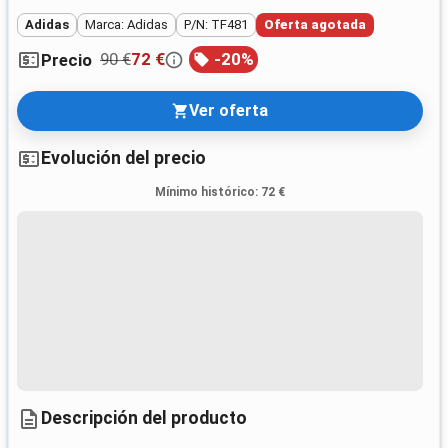
Adidas
Marca: Adidas
P/N: TF481
Oferta agotada
90 €
72 €
-
20
%
Precio
Ver oferta
Evolución del precio
Mínimo histórico
:
72 €
Descripción del producto