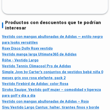
Productos con descuentos que te podrían
interesar
Vestido con mangas abullonadas de Adidas — estilo negro
para looks versátiles
Roxy Disco Dolly Roxy vestido
Vestido manga larga Ultimate365 de Adidas
Róhe - Vestido Largo
Vestido Tennis Climacool Pro de Adidas
Simple Joys by Carter's conjuntos de vestidos bebé niña 0
meses gris oso rosa elefante, pack 2
Vestido Firebird de Adidas: color Rosa
Siroko Sauipe: Vestido golf mujer – comodidad y ligereza
para golf y día a día
Vestido con mangas abullonadas de Adidas – Rojo
Siyu Vestido Largo Cantus: halter, tirantes finos y borde