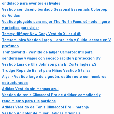
ondulado para eventos estivales
Vestido con diseño bordado Seasonal Essentials Colorpop
de Adidas
Vestido plegable para mujer The North Face: cómodo, ligero
y práctico para viajar
Tommy Hilfiger New Cody Vestido XL azul 😎
Tomtom Ibiza Vestido Largo – entallado y fluido, escote en V
profundo
Trangoworld - Vestido de mujer Cameros: útil para
senderismo y viajes con secado rápido y protección UV
Vestido Lina de Ulla Johnson para El Corte Inglés ES
Trudge Ropa de Ballet para Niñas Vestido 5 tallas
Alysi - Vestido largo de algodón: estilo recto con hombros
estructurados
Adidas Vestido sin mangas azul
Vestido de tenis Climacool Pro de Adidas: comodidad y
rendimiento para tus partidos
Adidas Vestido de Tenis Climacool Pro – naranja
Vestido Adicolor de mujer | Adidas Originals