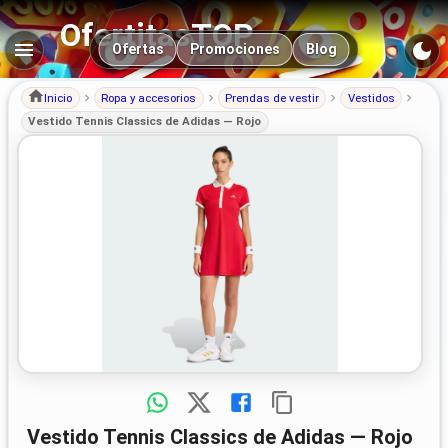
OfertitasTOP
Navegación principal
Ofertas
Promociones
Blog
Inicio
Ropa y accesorios
Prendas de vestir
Vestidos
Vestido Tennis Classics de Adidas — Rojo
Vestido Tennis Classics de Adidas — Rojo