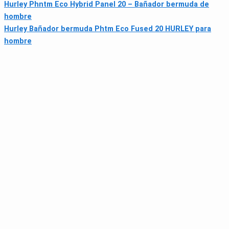
Hurley Phntm Eco Hybrid Panel 20 – Bañador bermuda de
hombre
Hurley Bañador bermuda Phtm Eco Fused 20 HURLEY para
hombre