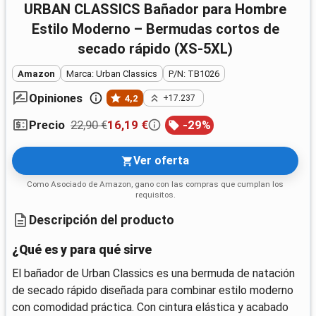
URBAN CLASSICS Bañador para Hombre
Estilo Moderno – Bermudas cortos de
secado rápido (XS-5XL)
Amazon
Marca: Urban Classics
P/N: TB1026
Opiniones
4,2
+17.237
22,90 €
16,19 €
-
29
%
Precio
Ver oferta
Como Asociado de Amazon, gano con las compras que cumplan los
requisitos.
Descripción del producto
¿Qué es y para qué sirve
El bañador de Urban Classics es una bermuda de natación
de secado rápido diseñada para combinar estilo moderno
con comodidad práctica. Con cintura elástica y acabado