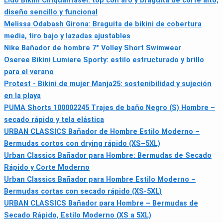
Lido Bikini Cinquantasei: top con aro y braguita de corte alto,
diseño sencillo y funcional
Melissa Odabash Girona: Braguita de bikini de cobertura
media, tiro bajo y lazadas ajustables
Nike Bañador de hombre 7" Volley Short Swimwear
Oseree Bikini Lumiere Sporty: estilo estructurado y brillo
para el verano
Protest - Bikini de mujer Manja25: sostenibilidad y sujeción
en la playa
PUMA Shorts 100002245 Trajes de baño Negro (S) Hombre –
secado rápido y tela elástica
URBAN CLASSICS Bañador de Hombre Estilo Moderno –
Bermudas cortos con drying rápido (XS–5XL)
Urban Classics Bañador para Hombre: Bermudas de Secado
Rápido y Corte Moderno
Urban Classics Bañador para Hombre Estilo Moderno –
Bermudas cortas con secado rápido (XS-5XL)
URBAN CLASSICS Bañador para Hombre – Bermudas de
Secado Rápido, Estilo Moderno (XS a 5XL)