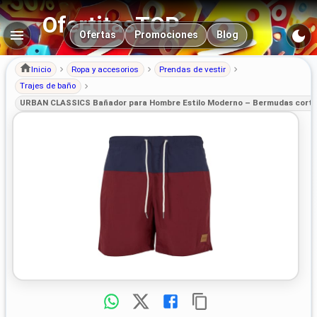
OfertitasTOP
Navegación principal
Ofertas
Promociones
Blog
Inicio
Ropa y accesorios
Prendas de vestir
Trajes de baño
URBAN CLASSICS Bañador para Hombre Estilo Moderno – Bermudas cortos