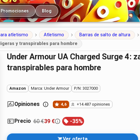
cipal
Promociones
Blog
ara atletismo
Atletismo
Barras de salto de altura
ligeras y transpirables para hombre
Under Armour UA Charged Surge 4: zapatillas de running ligeras y
transpirables para hombre
Amazon
Marca: Under Armour
P/N: 3027000
Opiniones
4,6
+14.487 opiniones
Precio
60 €
39 €
-
35
%
Ver oferta