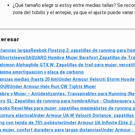
¿Qué tamaño elegir si estoy entre medias tallas? Se reco
zona del tobillo y el antepie, ya que el ajuste puede variar
teresar
stancias largas
Reebok Floatzig 2: zapatillas de running para ho
 Shortsleeve
SAGUARO Hombre Mujer Barefoot Zapatillas de Trai
alomon Alphaglide GTX W: Zapatillas de trail para mujer, versáti
xima amortiguación y placa de carbono
tancias medias (hasta 20 km)
Under Armour Velociti Storm Hoode
VOUR
Under Armour Halo Run CW Tights Mujer
bre y Mujer – Antideslizantes, Transpirables para Running (Ne
ro SL: Zapatillas de running para hombre
Altus - Chubasquero un
ooks Revel Max para mujer: zapatillas maximalistas de running 
intura elástica
Under Armour UA W Velociti Distance: zapatilla
g con tejido de 75% poliéster
Under Armour UA Infinite Elite 2:
a mujer, confort duradero para largas distancias
Under Armour -