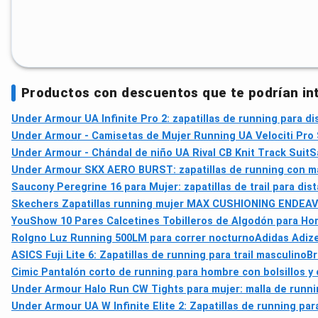
Productos con descuentos que te podrían in
Under Armour UA Infinite Pro 2: zapatillas de running para di
Under Armour - Camisetas de Mujer Running UA Velociti Pro
Under Armour - Chándal de niño UA Rival CB Knit Track Suit
S
Under Armour SKX AERO BURST: zapatillas de running con má
Saucony Peregrine 16 para Mujer: zapatillas de trail para dis
Skechers Zapatillas running mujer MAX CUSHIONING ENDEA
YouShow 10 Pares Calcetines Tobilleros de Algodón para Hom
Rolgno Luz Running 500LM para correr nocturno
Adidas Adize
ASICS Fuji Lite 6: Zapatillas de running para trail masculino
Br
Cimic Pantalón corto de running para hombre con bolsillos y c
Under Armour Halo Run CW Tights para mujer: malla de runnin
Under Armour UA W Infinite Elite 2: Zapatillas de running par