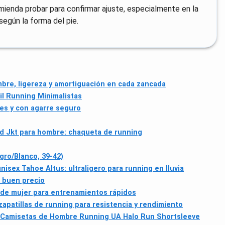
mienda probar para confirmar ajuste, especialmente en la
 según la forma del pie.
mbre, ligereza y amortiguación en cada zancada
l Running Minimalistas
les y con agarre seguro
d Jkt para hombre: chaqueta de running
gro/Blanco, 39-42)
isex Tahoe Altus: ultraligero para running en lluvia
a buen precio
s de mujer para entrenamientos rápidos
 zapatillas de running para resistencia y rendimiento
 Camisetas de Hombre Running UA Halo Run Shortsleeve