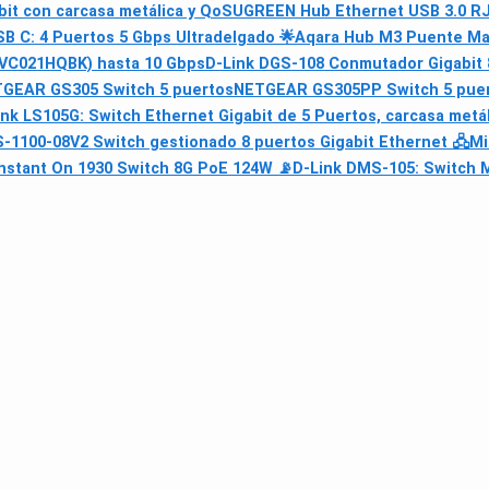
bit con carcasa metálica y QoS
UGREEN Hub Ethernet USB 3.0 RJ4
B C: 4 Puertos 5 Gbps Ultradelgado 🌟
Aqara Hub M3 Puente Mat
(AVC021HQBK) hasta 10 Gbps
D-Link DGS-108 Conmutador Gigabit 
GEAR GS305 Switch 5 puertos
NETGEAR GS305PP Switch 5 puert
nk LS105G: Switch Ethernet Gigabit de 5 Puertos, carcasa metál
-1100-08V2 Switch gestionado 8 puertos Gigabit Ethernet 🖧
Mi
nstant On 1930 Switch 8G PoE 124W 📡
D-Link DMS-105: Switch Mu