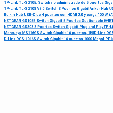
TP-Link TL-SG105: Switch no administrado de 5 puertos Giga
TP-Link TL-SG108 V3.0 Switch 8 Puertos Gigabit
Anker Hub US
Belkin Hub USB‑C de 4 puertos con HDMI 2.0 y carga 100 W 
NETGEAR GS105E Switch Gigabit 5 Puertos Gestionable 🌐
NET
NETGEAR GS308 8 Puertos Switch Gigabit Plug and Play
TP-Li
Mercusys MS116GS Switch Gigabit 16 puertos, 16️⃣
D-Link DGS
D-Link DGS-1016S Switch Gigabit 16 puertos 1000 Mbps
HPE I