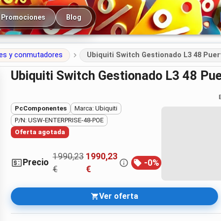
cipal
Promociones
Blog
es y conmutadores
Ubiquiti Switch Gestionado L3 48 Pue
Ubiquiti Switch Gestionado L3 48 P
PcComponentes
Marca: Ubiquiti
P/N: USW-ENTERPRISE-48-POE
Oferta agotada
1990,23
1990,23
Precio
-
0
%
€
€
Ver oferta