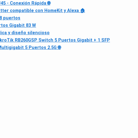
5 - Conexión Rápida 🌐
ter compatible con HomeKit y Alexa 🏠
8 puertos
os Gigabit 83 W
ica y diseño silencioso
kroTik RB260GSP Switch 5 Puertos Gigabit + 1 SFP
ltigigabit 5 Puertos 2.5G 🌐