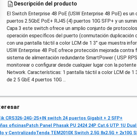
Descripción del producto
El Switch Enterprise 48 PoE (USW Enterprise 48 PoE) es u
puertos 2.5GbE PoE+ RJ45 (4) puertos 10G SFP+ y un sumini
Capa 3 este switch ofrece un amplio conjunto de protocolo
operación específicos del puerto (conmutación duplicación 
con una pantalla táctil a color LCM de 1 3" que muestra info
USW Enterprise 48 PoE ofrece protección mejorada contra fa
sistema de alimentación redundante SmartPower ( USP RPS s
monitorear o configurar desde cualquier lugar con la potente e
Network. Características: 1 pantalla táctil a color LCM de 
de 2 5 GbE 4 puertos 10G ...
teresar
ik CRS326-24G-2S+IN switch 24 puertos Gigabit + 2 SFP+
ñas oficinas
Patch Panel Phasak PU 2424 24P Cat.6 UTP 1U Dual
o y Centralizado
Tenda TEM2010X Switch 2,5G 8x2,5G + 2x10G S