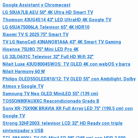
Google Assistant y Chromecast
LG 50UA7LB.AEU 50" 4K Ultra HD Smart TV
Thomson 43UG4S14 43" LED UltraHD 4K Google TV
LG 65UA75006LA Televisor 65" 4K HDR10
Xiaomi TV S 2025 75" Smart TV
TV LG NanoCell 43NANO81A6A 43" 4K Smart TV Gaming
Hisense 75U8Q 75" Mini LED Pro 4K
LG 32LQ631C Televisor 32" Full HD Wifi 32"
Nilait Luxe 43UD8004SWOS: TV QLED 4K con webOS y barra
Nilait Harmony 60 W
Philips OLED55OLED810/12: TV OLED 55" con Ambilight, Dolby
Atmos y Google TV
Samsung TV Neo QLED MiniLED 55" (139 cm)
TQ55QN80FAUXXC Reacondicionado Grado B
Sony XR-75X90K BRAVIA XR Full Array LED 75" (190,5 cm) con
Google TV
Strong 32HF2003: televisor LCD 32" HD Ready con triple
sintonizador y USB