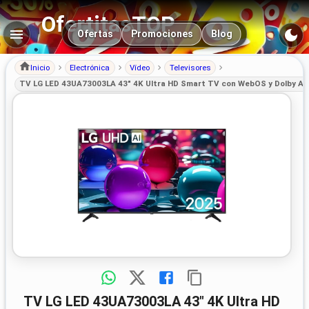
OfertitasTOP
Navegación principal
Ofertas
Promociones
Blog
Inicio
Electrónica
Vídeo
Televisores
TV LG LED 43UA73003LA 43" 4K Ultra HD Smart TV con WebOS y Dolby Au
TV LG LED 43UA73003LA 43" 4K Ultra HD