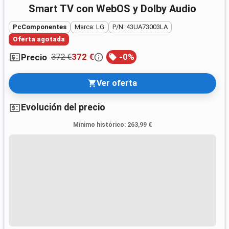
Smart TV con WebOS y Dolby Audio
PcComponentes
Marca: LG
P/N: 43UA73003LA
Oferta agotada
372 €
372 €
-
0
%
Precio
Ver oferta
Evolución del precio
Mínimo histórico
:
263,99 €