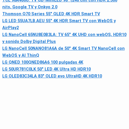
TCL 98A400U: TV QD‑MiniLED 98" (248 cm) con HDR 2.500
nits, Google TV y Onkyo 2.0
Thomson Q70 Series 55" QLED 4K HDR Smart TV
LG LED 55UA7LB.AEU 55" 4K HDR Smart TV con WebOS y
AirPlay2
LG NanoCell 65NU8E0B3LA: TV 65" 4K UHD con webOS, HDR10
y sonido Dolby Digital Plus
LG NanoCell 50NANO81A6A de 50" 4K Smart TV NanoCell con
WebOS y AI ThinQ
LG QNED 100QNED86A6 100 pulgadas 4K
LG 50UR781C0LK 50" LED 4K Ultra HD HDR10
LG OLED83C34LA 83" OLED evo UltraHD 4K HDR10