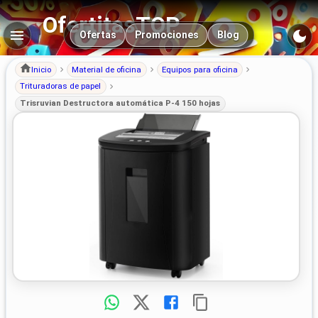
OfertitasTOP
Navegación principal
Ofertas
Promociones
Blog
Inicio
Material de oficina
Equipos para oficina
Trituradoras de papel
Trisruvian Destructora automática P-4 150 hojas