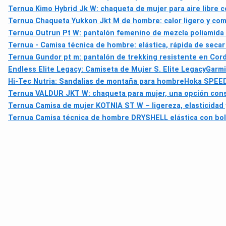
Ternua Kimo Hybrid Jk W: chaqueta de mujer para aire libre 
Ternua Chaqueta Yukkon Jkt M de hombre: calor ligero y co
Ternua Outrun Pt W: pantalón femenino de mezcla poliamida 
Ternua - Camisa técnica de hombre: elástica, rápida de seca
Ternua Gundor pt m: pantalón de trekking resistente en Cord
Endless Elite Legacy: Camiseta de Mujer S. Elite Legacy
Garmi
Hi-Tec Nutria: Sandalias de montaña para hombre
Hoka SPEEDG
Ternua VALDUR JKT W: chaqueta para mujer, una opción consci
Ternua Camisa de mujer KOTNIA ST W – ligereza, elasticidad 
Ternua Camisa técnica de hombre DRYSHELL elástica con bols