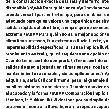
de la construcción exacta de la tela y del forro inte
disponible.\n\n## Para quién encaja\nConviene ten
prenda versátil para entretiempo, para combinar co
adecuada para quien valora una capa única que sir
salidas rápidas al aire libre, siempre que no se ne
extremo.\n\n## Para quién no es la mejor opción\
climáticas intensas, frío extremo o lluvia fuerte, 
impermeabilidad específicas. Si tu uso implica lluv
rendimiento en trail), quizá requieras una opción
Cuándo tiene sentido comprarla\nTiene sentido si b
salidas de media jornada en climas suaves, con la 
mantenimiento razonable y sin complicaciones.\n\
adquirirla, sería útil confirmar el peso, el gramaje de
bolsillos aislados o con cierres. También conviene 
el acabado y la forma.\n\n## Comparación implícit
técnicas, la Yukkan Jkt W destaca por su simplicida
protección contra la lluvia ligera y la rápida eva