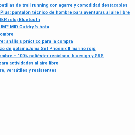
tillas de trail running con agarre y comodidad destacables
 Plus: pantalón técnico de hombre para aventuras al aire libre
ER reloj Bluetooth
UM™ MID Outdry ½ bota
hombre
: análisis práctico para la compra
zo de polaina
Joma Set Phoenix II marino rojo
ombre – 100% poliéster reciclado, bluesign y GRS
ra actividades al aire libre
e, versátiles y resistentes