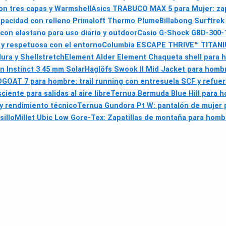
con tres capas y Warmshell
Asics TRABUCO MAX 5 para Mujer: zapa
mpacidad con relleno Primaloft Thermo Plume
Billabong Surftrek
con elastano para uso diario y outdoor
Casio G-Shock GBD-300-1
r y respetuosa con el entorno
Columbia ESCAPE THRIVE™ TITANI
ura y Shellstretch
Element Alder Element Chaqueta shell para 
n Instinct 3 45 mm Solar
Haglöfs Swook II Mid Jacket para hombre
OAT 7 para hombre: trail running con entresuela SCF y refuer
ente para salidas al aire libre
Ternua Bermuda Blue Hill para h
y rendimiento técnico
Ternua Gundora Pt W: pantalón de mujer pa
illo
Millet Ubic Low Gore-Tex: Zapatillas de montaña para hombr