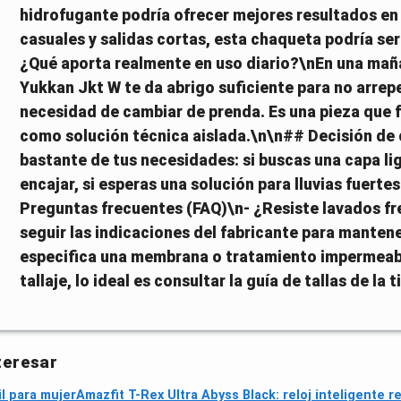
hidrofugante podría ofrecer mejores resultados en
casuales y salidas cortas, esta chaqueta podría se
¿Qué aporta realmente en uso diario?\nEn una maña
Yukkan Jkt W te da abrigo suficiente para no arrep
necesidad de cambiar de prenda. Es una pieza que
como solución técnica aislada.\n\n## Decisión 
bastante de tus necesidades: si buscas una capa li
encajar, si esperas una solución para lluvias fuerte
Preguntas frecuentes (FAQ)\n- ¿Resiste lavados fr
seguir las indicaciones del fabricante para manten
especifica una membrana o tratamiento impermeable
tallaje, lo ideal es consultar la guía de tallas de l
teresar
l para mujer
Amazfit T-Rex Ultra Abyss Black: reloj inteligente r