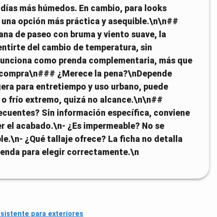
 días más húmedos. En cambio, para looks
r una opción más práctica y asequible.\n\n##
na de paseo con bruma y viento suave, la
entirte del cambio de temperatura, sin
 funciona como prenda complementaria, más que
de compra\n### ¿Merece la pena?\nDepende
gera para entretiempo y uso urbano, puede
s o frío extremo, quizá no alcance.\n\n##
ecuentes? Sin información específica, conviene
er el acabado.\n- ¿Es impermeable? No se
.\n- ¿Qué tallaje ofrece? La ficha no detalla
a tienda para elegir correctamente.\n
esistente para exteriores