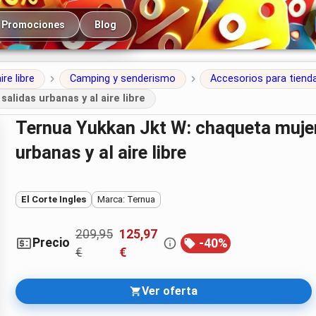
cipal
Promociones
Blog
ire libre
Camping y senderismo
Accesorios para tien
alidas urbanas y al aire libre
Ternua Yukkan Jkt W: chaqueta mujer 100% sintética para salidas
urbanas y al aire libre
El Corte Ingles
Marca: Ternua
209,95
125,97
Precio
-
40
%
€
€
Ver oferta