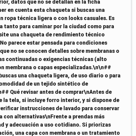
rior, datos que no se detallan en la ficha
er en cuenta esta chaqueta si buscas una
n ropa técnica ligera o con looks casuales. Es
va tanto para caminar por la ciudad como para
cesite una chaqueta de rendimiento técnico
nNo parece estar pensada para condiciones
ya que no se conocen detalles sobre membranas o
ias continuadas o exigencias técnicas (alto
 con membrana o capas especializadas.\n\n##
uscas una chaqueta ligera, de uso diario o para
comodidad de un tejido sintético de
n## Qué revisar antes de comprar\nAntes de
 la tela, si incluye forro interior, y si dispone de
verificar instrucciones de lavado para conservar
a con alternativas\nFrente a prendas más
d y adecuación a uso cotidiano. Si priorizas
poración, una capa con membrana o un tratamiento