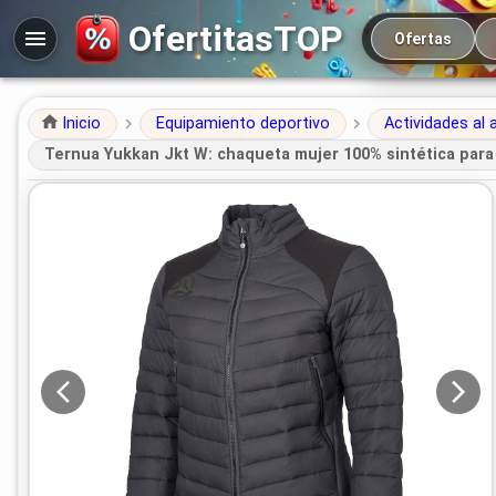
Navegación prin
OfertitasTOP
Ofertas
Inicio
Equipamiento deportivo
Actividades al a
Ternua Yukkan Jkt W: chaqueta mujer 100% sintética para s