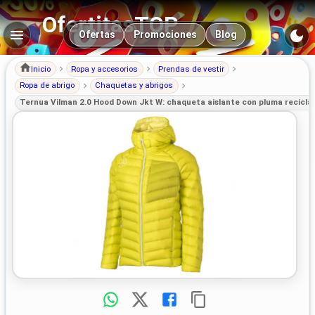
OfertitasTOP
Navegación principal
Ofertas
Promociones
Blog
Inicio
Ropa y accesorios
Prendas de vestir
Ropa de abrigo
Chaquetas y abrigos
Ternua Vilman 2.0 Hood Down Jkt W: chaqueta aislante con pluma recicla