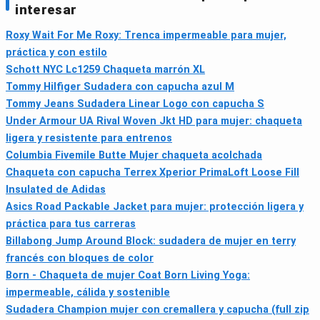
interesar
Roxy Wait For Me Roxy: Trenca impermeable para mujer,
práctica y con estilo
Schott NYC Lc1259 Chaqueta marrón XL
Tommy Hilfiger Sudadera con capucha azul M
Tommy Jeans Sudadera Linear Logo con capucha S
Under Armour UA Rival Woven Jkt HD para mujer: chaqueta
ligera y resistente para entrenos
Columbia Fivemile Butte Mujer chaqueta acolchada
Chaqueta con capucha Terrex Xperior PrimaLoft Loose Fill
Insulated de Adidas
Asics Road Packable Jacket para mujer: protección ligera y
práctica para tus carreras
Billabong Jump Around Block: sudadera de mujer en terry
francés con bloques de color
Born - Chaqueta de mujer Coat Born Living Yoga:
impermeable, cálida y sostenible
Sudadera Champion mujer con cremallera y capucha (full zip