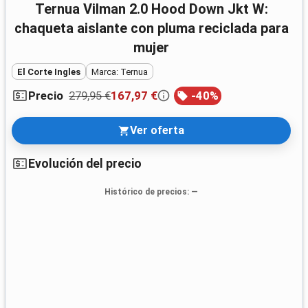
Ternua Vilman 2.0 Hood Down Jkt W:
chaqueta aislante con pluma reciclada para
mujer
El Corte Ingles
Marca: Ternua
279,95 €
167,97 €
-
40
%
Precio
Ver oferta
Evolución del precio
Histórico de precios
: —