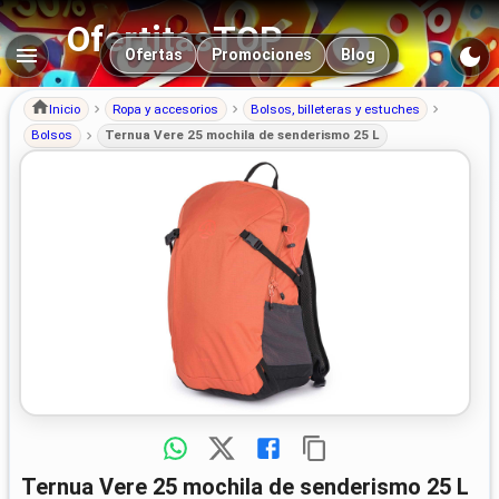
OfertitasTOP
Navegación principal
Ofertas
Promociones
Blog
Inicio
Ropa y accesorios
Bolsos, billeteras y estuches
Bolsos
Ternua Vere 25 mochila de senderismo 25 L
Ternua Vere 25 mochila de senderismo 25 L