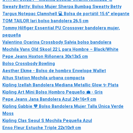
Sweaty Betty: Bolso Mujer Sherpa Bumbag Sweatty Betty
Targus Notepac Clamshell 💻 Bolsa de portátil 15.6" elegante
TOM TAILOR lari bolso bandolera 26,5 cm
Tommy Hilfiger Essential PU Crossover bandolera mujer,
pequeña
Valentino Ocarina Crossbody Salvia bolso bandolera
Mochila Vans Old Skool 22 L para Hombre – Black/White
Pepe Jeans Hoxton Riñonera 30x13x5 cm
Bolso Crossbody Bowling
Aesther Ekme - Bolso de hombro Envelope Wallet
Altus Station Mochila urbana compacta
Kipling Izellah Bandolera Mediana Metallic Glow ✨ Plata
Kipling Art Mini Bolso Hombro Pequeño 💼 - Gris
Pepe Jeans Jana Bandolera Azul 24×16×9 cm
Kipling Gabbie 💚 Bolso Bandolera Mujer Talla Única Verde
Moss
Kipling Clas Seoul S Mochila Pequeña Azul
Enso Fleur Estuche Triple 22x10x9 cm