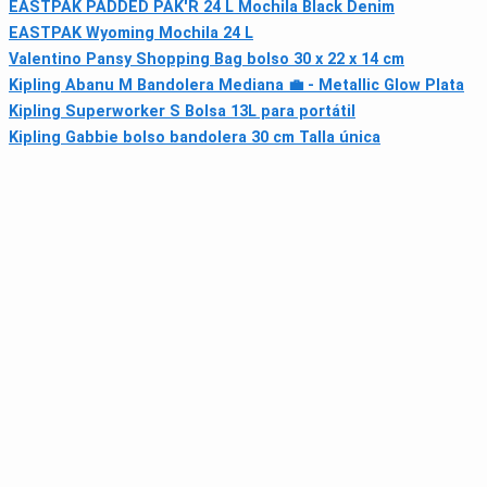
EASTPAK PADDED PAK'R 24 L Mochila Black Denim
EASTPAK Wyoming Mochila 24 L
Valentino Pansy Shopping Bag bolso 30 x 22 x 14 cm
Kipling Abanu M Bandolera Mediana 💼 - Metallic Glow Plata
Kipling Superworker S Bolsa 13L para portátil
Kipling Gabbie bolso bandolera 30 cm Talla única