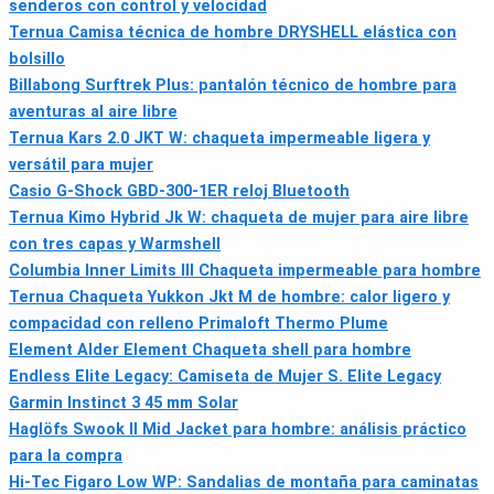
senderos con control y velocidad
Ternua Camisa técnica de hombre DRYSHELL elástica con
bolsillo
Billabong Surftrek Plus: pantalón técnico de hombre para
aventuras al aire libre
Ternua Kars 2.0 JKT W: chaqueta impermeable ligera y
versátil para mujer
Casio G-Shock GBD-300-1ER reloj Bluetooth
Ternua Kimo Hybrid Jk W: chaqueta de mujer para aire libre
con tres capas y Warmshell
Columbia Inner Limits III Chaqueta impermeable para hombre
Ternua Chaqueta Yukkon Jkt M de hombre: calor ligero y
compacidad con relleno Primaloft Thermo Plume
Element Alder Element Chaqueta shell para hombre
Endless Elite Legacy: Camiseta de Mujer S. Elite Legacy
Garmin Instinct 3 45 mm Solar
Haglöfs Swook II Mid Jacket para hombre: análisis práctico
para la compra
Hi-Tec Figaro Low WP: Sandalias de montaña para caminatas