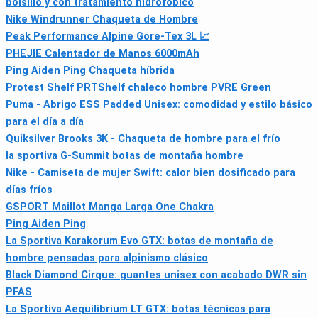
bolsillo y con tratamiento hidrofóbico
Nike Windrunner Chaqueta de Hombre
Peak Performance Alpine Gore‑Tex 3L 📈
PHEJIE Calentador de Manos 6000mAh
Ping Aiden Ping Chaqueta híbrida
Protest Shelf PRTShelf chaleco hombre PVRE Green
Puma - Abrigo ESS Padded Unisex: comodidad y estilo básico
para el día a día
Quiksilver Brooks 3K - Chaqueta de hombre para el frío
la sportiva G-Summit botas de montaña hombre
Nike - Camiseta de mujer Swift: calor bien dosificado para
días fríos
GSPORT Maillot Manga Larga One Chakra
Ping Aiden Ping
La Sportiva Karakorum Evo GTX: botas de montaña de
hombre pensadas para alpinismo clásico
Black Diamond Cirque: guantes unisex con acabado DWR sin
PFAS
La Sportiva Aequilibrium LT GTX: botas técnicas para