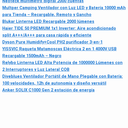
Neoteck multímetro digital 2000 cuentas
Multper Camping Ventilador con Luz LED y Batería 10000 mAh
para Tienda – Recargable, Remoto y Gancho
Blukar Linterna LED Recargable 2000 lúmenes
Haier TIDE 50 PREMIUM 1x1 Inverter: Aire acondicionado
split A+++/A+++ para casa rápida y eficiente
Dyson Pure Humidify+Cool PH2 purificador 3‑en‑1
YISSVIC Raqueta Matamoscas Eléctrica 2 en 1 4000V USB
Recargable 1500mAh – Negro
Relybo Linterna LED Alta Potencia de 1000000 Lúmenes con
2 Interruptores y Luz Lateral COB
Diveblues Ventilador Portátil de Mano Plegable con Batería:
100 velocidades, 12h de autonomía y diseño versátil
Anker SOLIX C1000 Gen 2 estación de energía