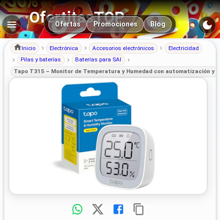
OfertitasTOP
Navegación principal
Ofertas
Promociones
Blog
Inicio
Electrónica
Accesorios electrónicos
Electricidad
Pilas y baterías
Baterías para SAI
Tapo T315 – Monitor de Temperatura y Humedad con automatización y ba