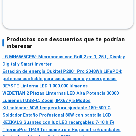
Productos con descuentos que te podrían
interesar
LG MH6565CPW: Microondas con Grill 2 en 1, 25 L, Display
Digital y Smart Inverter
Estación de energía Oukitel P2001 Pro 2048Wh LiFePO4:
potencia confiable para casa, camping y emergencias
BEYSTE Linterna LED 1.000.000 lúmenes
WEDETIAN 2 Piezas Linternas LED Alta Potencia 30000
Lúmenes | USB-C, Zoom, IPX67 y 5 Modos
Kit soldador 60W temperatura ajustable 180–500°C
Soldador Estaño Profesional 80W con pantalla LCD
KEZKALS Guantes con luz LED recargables 7-10 h 🎣
ThermoPro TP49 Termómetro e Higrómetro 6 unidades