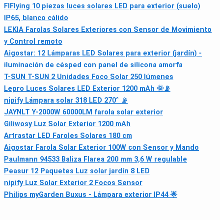
FIFlying 10 piezas luces solares LED para exterior (suelo)
IP65, blanco cálido
LEKIA Farolas Solares Exteriores con Sensor de Movimiento
y Control remoto
Aigostar: 12 Lámparas LED Solares para exterior (jardín) -
iluminación de césped con panel de silicona amorfa
T-SUN T-SUN 2 Unidades Foco Solar 250 lúmenes
Lepro Luces Solares LED Exterior 1200 mAh 🌞📡
nipify Lámpara solar 318 LED 270° 📡
JAYNLT Y-2000W 60000LM farola solar exterior
Giliwosy Luz Solar Exterior 1200 mAh
Artrastar LED Faroles Solares 180 cm
Aigostar Farola Solar Exterior 100W con Sensor y Mando
Paulmann 94533 Baliza Flarea 200 mm 3,6 W regulable
Peasur 12 Paquetes Luz solar jardín 8 LED
nipify Luz Solar Exterior 2 Focos Sensor
Philips myGarden Buxus - Lámpara exterior IP44 🌟