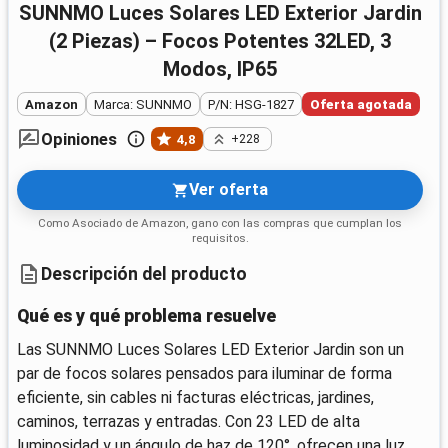
SUNNMO Luces Solares LED Exterior Jardin
(2 Piezas) – Focos Potentes 32LED, 3
Modos, IP65
Amazon
Marca: SUNNMO
P/N: HSG-1827
Oferta agotada
Opiniones
4,8
+228
Ver oferta
Como Asociado de Amazon, gano con las compras que cumplan los
requisitos.
Descripción del producto
Qué es y qué problema resuelve
Las SUNNMO Luces Solares LED Exterior Jardin son un
par de focos solares pensados para iluminar de forma
eficiente, sin cables ni facturas eléctricas, jardines,
caminos, terrazas y entradas. Con 23 LED de alta
luminosidad y un ángulo de haz de 120°, ofrecen una luz