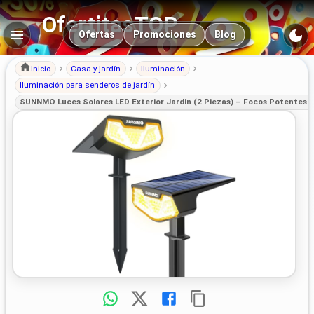
OfertitasTOP
Navegación principal
Ofertas
Promociones
Blog
Inicio
Casa y jardín
Iluminación
Iluminación para senderos de jardín
SUNNMO Luces Solares LED Exterior Jardin (2 Piezas) – Focos Potentes 3