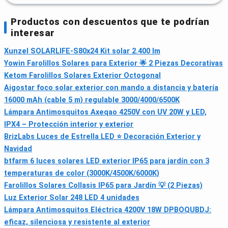
Productos con descuentos que te podrían
interesar
Xunzel SOLARLIFE-S80x24 Kit solar 2.400 lm
Yowin Farolillos Solares para Exterior 🌟 2 Piezas Decorativas
Ketom Farolillos Solares Exterior Octogonal
Aigostar foco solar exterior con mando a distancia y batería
16000 mAh (cable 5 m) regulable 3000/4000/6500K
Lámpara Antimosquitos Axeqao 4250V con UV 20W y LED,
IPX4 – Protección interior y exterior
BrizLabs Luces de Estrella LED ⭐️ Decoración Exterior y
Navidad
btfarm 6 luces solares LED exterior IP65 para jardín con 3
temperaturas de color (3000K/4500K/6000K)
Farolillos Solares Collasis IP65 para Jardín 💡 (2 Piezas)
Luz Exterior Solar 248 LED 4 unidades
Lámpara Antimosquitos Eléctrica 4200V 18W DPBOQUBDJ:
eficaz, silenciosa y resistente al exterior