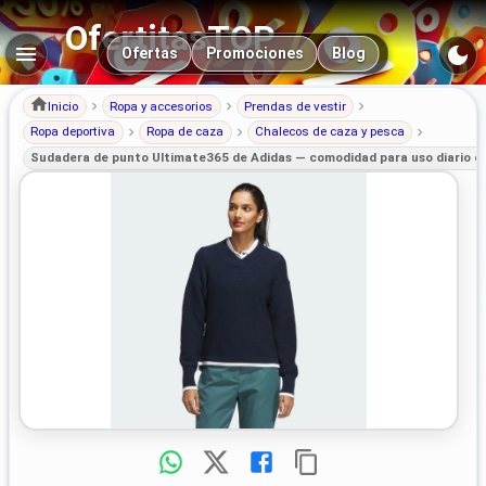
OfertitasTOP
Navegación principal
Ofertas
Promociones
Blog
Inicio
Ropa y accesorios
Prendas de vestir
Ropa deportiva
Ropa de caza
Chalecos de caza y pesca
Sudadera de punto Ultimate365 de Adidas — comodidad para uso diario en