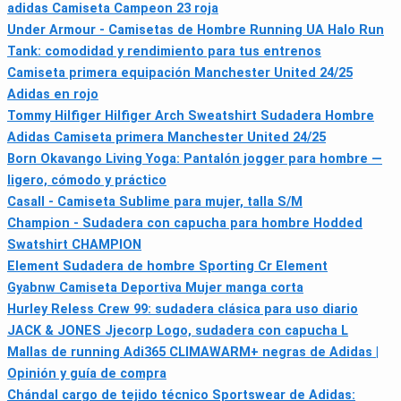
adidas Camiseta Campeon 23 roja
Under Armour - Camisetas de Hombre Running UA Halo Run
Tank: comodidad y rendimiento para tus entrenos
Camiseta primera equipación Manchester United 24/25
Adidas en rojo
Tommy Hilfiger Hilfiger Arch Sweatshirt Sudadera Hombre
Adidas Camiseta primera Manchester United 24/25
Born Okavango Living Yoga: Pantalón jogger para hombre —
ligero, cómodo y práctico
Casall - Camiseta Sublime para mujer, talla S/M
Champion - Sudadera con capucha para hombre Hodded
Swatshirt CHAMPION
Element Sudadera de hombre Sporting Cr Element
Gyabnw Camiseta Deportiva Mujer manga corta
Hurley Reless Crew 99: sudadera clásica para uso diario
JACK & JONES Jjecorp Logo, sudadera con capucha L
Mallas de running Adi365 CLIMAWARM+ negras de Adidas |
Opinión y guía de compra
Chándal cargo de tejido técnico Sportswear de Adidas: