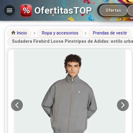
Navegación prin
OfertitasTOP
Ofertas
Inicio
Ropa y accesorios
Prendas de vestir
Sudadera Firebird Loose Pinstripes de Adidas: estilo urb