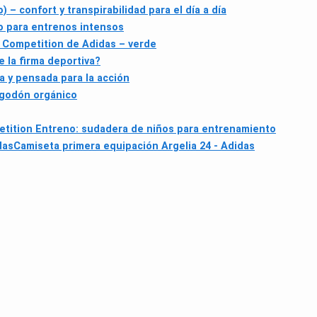
 – confort y transpirabilidad para el día a día
o para entrenos intensos
 Competition de Adidas – verde
 la firma deportiva?
a y pensada para la acción
lgodón orgánico
etition Entreno: sudadera de niños para entrenamiento
das
Camiseta primera equipación Argelia 24 - Adidas