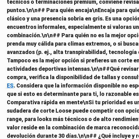
técnicos o terminaciones premium, conviene revisar 
puntos.\n\n## Para quién encaja\nEncaja para qui
clásico y una presencia sobria en gris. Es una opci
encuentros informales, especialmente si valoras un 
combinación.\n\n## Para quién no es la mejor opció
prenda muy cálida para climas extremos, o si busca
avanzados (p. ej., alta transpirabilidad, tecnología
Tampoco es la mejor opción si prefieres un corte e
actividades deportivas intensas.\n\n##Qué revisar
compra, verifica la disponibilidad de tallas y consu
ES
. Considera que la información disponible no esp
que si esto es determinante para ti, lo razonable es
Comparativa rápida en mente\nSi tu prioridad es un
sudadera de corte Loose puede competir con opcion
range, para looks más técnicos o de alto rendimien
valor reside en la combinación de marca reconocida,
devolución durante 30 días.\n\n## ¿Qué incluye y r