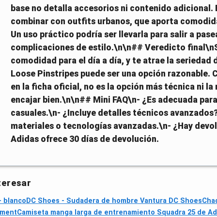
base no detalla accesorios ni contenido adicional. 
combinar con outfits urbanos, que aporta comodidad
Un uso práctico podría ser llevarla para salir a pase
complicaciones de estilo.\n\n## Veredicto final\nS
comodidad para el día a día, y te atrae la seriedad 
Loose Pinstripes puede ser una opción razonable. C
en la ficha oficial, no es la opción más técnica ni 
encajar bien.\n\n## Mini FAQ\n- ¿Es adecuada para 
casuales.\n- ¿Incluye detalles técnicos avanzados
materiales o tecnologías avanzadas.\n- ¿Hay devoluc
Adidas ofrece 30 días de devolución.
teresar
– blanco
DC Shoes - Sudadera de hombre Vantura DC Shoes
Chaq
ement
Camiseta manga larga de entrenamiento Squadra 25 de Ad