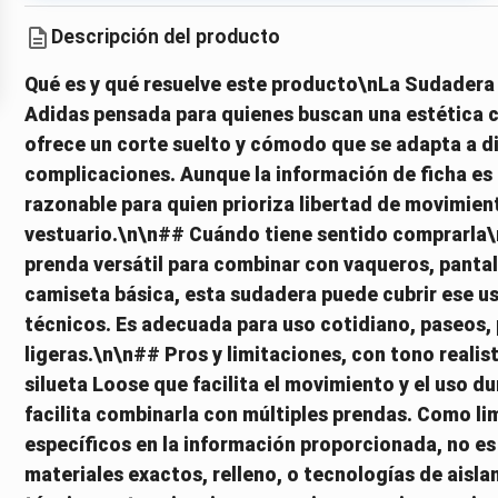
Descripción del producto
Qué es y qué resuelve este producto\nLa Sudadera 
Adidas pensada para quienes buscan una estética ca
ofrece un corte suelto y cómodo que se adapta a dife
complicaciones. Aunque la información de ficha es
razonable para quien prioriza libertad de movimient
vestuario.\n\n## Cuándo tiene sentido comprarla\n
prenda versátil para combinar con vaqueros, pantal
camiseta básica, esta sudadera puede cubrir ese us
técnicos. Es adecuada para uso cotidiano, paseos, 
ligeras.\n\n## Pros y limitaciones, con tono realis
silueta Loose que facilita el movimiento y el uso du
facilita combinarla con múltiples prendas. Como lim
específicos en la información proporcionada, no es
materiales exactos, relleno, o tecnologías de aislam