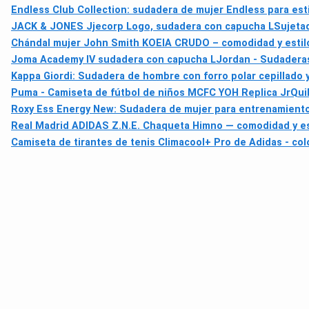
Endless Club Collection: sudadera de mujer Endless para est
JACK & JONES Jjecorp Logo, sudadera con capucha L
Sujeta
Chándal mujer John Smith KOEIA CRUDO – comodidad y estilo 
Joma Academy IV sudadera con capucha L
Jordan - Sudaderas
Kappa Giordi: Sudadera de hombre con forro polar cepillado y
Puma - Camiseta de fútbol de niños MCFC YOH Replica Jr
Qui
Roxy Ess Energy New: Sudadera de mujer para entrenamient
Real Madrid ADIDAS Z.N.E. Chaqueta Himno — comodidad y est
Camiseta de tirantes de tenis Climacool+ Pro de Adidas - col