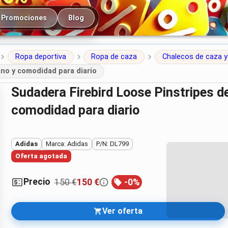
cipal
Promociones
Blog
Ropa deportiva
Ropa de caza
Chalecos de caza y
ano y comodidad para diario
Sudadera Firebird Loose Pinstripes de Adidas: estilo urbano y
comodidad para diario
Adidas
Marca: Adidas
P/N: DL799
Oferta agotada
Precio
150 €
150 €
-
0
%
Ver oferta