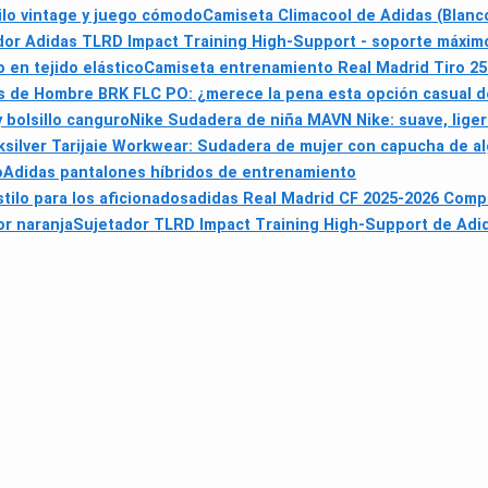
ilo vintage y juego cómodo
Camiseta Climacool de Adidas (Blanco)
dor Adidas TLRD Impact Training High-Support - soporte máxim
en tejido elástico
Camiseta entrenamiento Real Madrid Tiro 25
 de Hombre BRK FLC PO: ¿merece la pena esta opción casual de
 bolsillo canguro
Nike Sudadera de niña MAVN Nike: suave, liger
ksilver Tarijaie Workwear: Sudadera de mujer con capucha de a
o
Adidas pantalones híbridos de entrenamiento
ilo para los aficionados
adidas Real Madrid CF 2025-2026 Comp
or naranja
Sujetador TLRD Impact Training High-Support de Adi