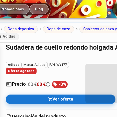
cipal
Promociones
Blog
Ropa deportiva
Ropa de caza
Chalecos de caza y
e Adidas
Sudadera de cuello redondo holgada 
Adidas
Marca: Adidas
P/N: WY177
Oferta agotada
Precio
60 €
60 €
-
0
%
Ver oferta
Descripción del producto