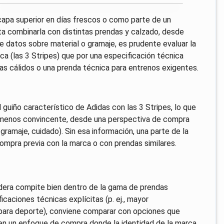
capa superior en días frescos o como parte de un
ta combinarla con distintas prendas y calzado, desde
de datos sobre material o gramaje, es prudente evaluar la
ca (las 3 Stripes) que por una especificación técnica
mas cálidos o una prenda técnica para entrenos exigentes.
 guiño característico de Adidas con las 3 Stripes, lo que
o menos convincente, desde una perspectiva de compra
 gramaje, cuidado). Sin esa información, una parte de la
ompra previa con la marca o con prendas similares.
adera compite bien dentro de la gama de prendas
icaciones técnicas explícitas (p. ej., mayor
o para deporte), conviene comparar con opciones que
r en un enfoque de compra donde la identidad de la marca