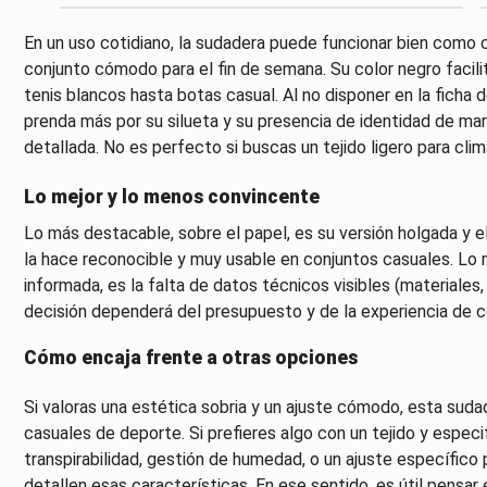
En un uso cotidiano, la sudadera puede funcionar bien como 
conjunto cómodo para el fin de semana. Su color negro facili
tenis blancos hasta botas casual. Al no disponer en la ficha 
prenda más por su silueta y su presencia de identidad de mar
detallada. No es perfecto si buscas un tejido ligero para cli
Lo mejor y lo menos convincente
Lo más destacable, sobre el papel, es su versión holgada y el
la hace reconocible y muy usable en conjuntos casuales. L
informada, es la falta de datos técnicos visibles (materiales,
decisión dependerá del presupuesto y de la experiencia de c
Cómo encaja frente a otras opciones
Si valoras una estética sobria y un ajuste cómodo, esta sud
casuales de deporte. Si prefieres algo con un tejido y especif
transpirabilidad, gestión de humedad, o un ajuste específic
detallen esas características. En ese sentido, es útil pensa