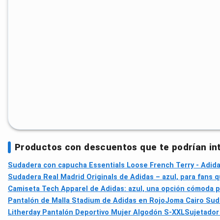
Productos con descuentos que te podrían in
Sudadera con capucha Essentials Loose French Terry - Adidas
Sudadera Real Madrid Originals de Adidas – azul, para fans 
Camiseta Tech Apparel de Adidas: azul, una opción cómoda p
Pantalón de Malla Stadium de Adidas en Rojo
Joma Cairo Sud
Litherday Pantalón Deportivo Mujer Algodón S-XXL
Sujetador