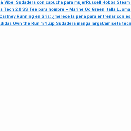
 & Vibe: Sudadera con capucha para mujer
Russell Hobbs Steam 
 Tech 2.0 SS Tee para hombre – Marine Od Green, talla L
Joma 
cCartney Running en Gris: ¿merece la pena para entrenar con es
didas Own the Run 1/4 Zip Sudadera manga larga
Camiseta técn