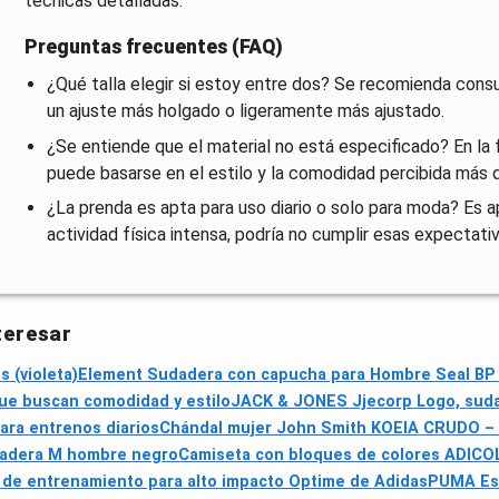
técnicas detalladas.
Preguntas frecuentes (FAQ)
¿Qué talla elegir si estoy entre dos? Se recomienda consult
un ajuste más holgado o ligeramente más ajustado.
¿Se entiende que el material no está especificado? En la fi
puede basarse en el estilo y la comodidad percibida más 
¿La prenda es apta para uso diario o solo para moda? Es ap
actividad física intensa, podría no cumplir esas expectativ
teresar
 (violeta)
Element Sudadera con capucha para Hombre Seal BP
que buscan comodidad y estilo
JACK & JONES Jjecorp Logo, sud
ara entrenos diarios
Chándal mujer John Smith KOEIA CRUDO – co
adera M hombre negro
Camiseta con bloques de colores ADICO
 de entrenamiento para alto impacto Optime de Adidas
PUMA Ess