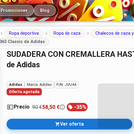
cipal
Promociones
Blog
Ropa deportiva
Ropa de caza
Chalecos de caza y
5 Classic de Adidas
SUDADERA CON CREMALLERA HASTA EL PECHO Ultimate365 Classic
de Adidas
Adidas
Marca: Adidas
P/N: JVU44
Oferta agotada
Precio
90 €
58,50 €
-
35
%
Ver oferta