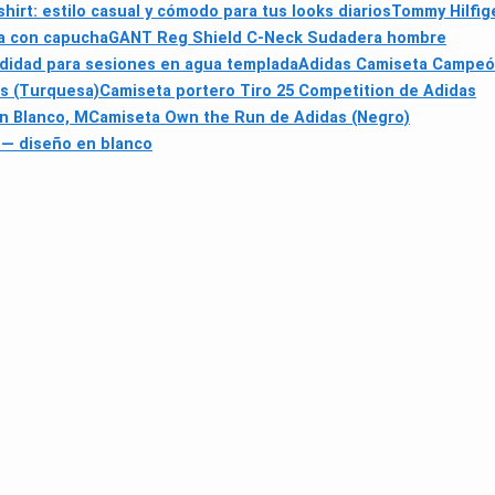
rt: estilo casual y cómodo para tus looks diarios
Tommy Hilfig
a con capucha
GANT Reg Shield C-Neck Sudadera hombre
odidad para sesiones en agua templada
Adidas Camiseta Campeó
as (Turquesa)
Camiseta portero Tiro 25 Competition de Adidas
n Blanco, M
Camiseta Own the Run de Adidas (Negro)
 diseño en blanco