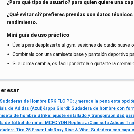
¿Para qué tipo de usuario? para quien quiere una capa
¿Qué evitar si? prefieres prendas con datos técnicos
rendimiento.
Mini guía de uso práctico
Úsala para desplazarte al gym, sesiones de cardio suave o
Combínala con una camiseta base y pantalón deportivo pa
Si el clima cambia, es fácil ponértela o quitarte la cremal
teresar
 Sudaderas de Hombre BRK FLC PO: ¿merece la pena esta opción 
als de Adidas (Azul)
Kappa Giordi: Sudadera de hombre con forro
miseta de hombre Strike: ajuste entallado y transpirabilidad pa
a de fútbol de niños MCFC YOH Replica Jr
Camiseta Adidas Trai
dadera Tiro 25 Essentials
Roxy Rise & Vibe: Sudadera con capuc