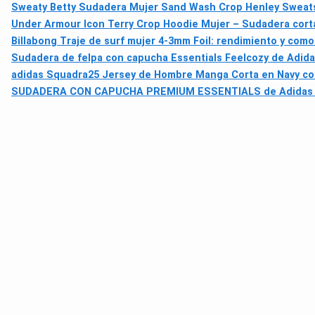
Sweaty Betty Sudadera Mujer Sand Wash Crop Henley Sweatshi
Under Armour Icon Terry Crop Hoodie Mujer – Sudadera cort
Billabong Traje de surf mujer 4-3mm Foil: rendimiento y com
Sudadera de felpa con capucha Essentials Feelcozy de Adid
adidas Squadra25 Jersey de Hombre Manga Corta en Navy co
SUDADERA CON CAPUCHA PREMIUM ESSENTIALS de Adidas —