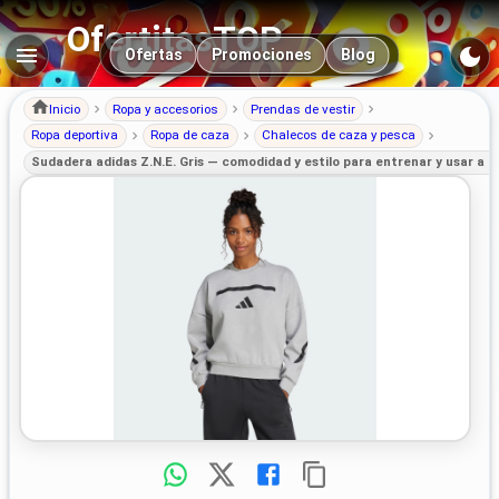
OfertitasTOP
Navegación principal
Ofertas
Promociones
Blog
Inicio
Ropa y accesorios
Prendas de vestir
Ropa deportiva
Ropa de caza
Chalecos de caza y pesca
Sudadera adidas Z.N.E. Gris — comodidad y estilo para entrenar y usar a di