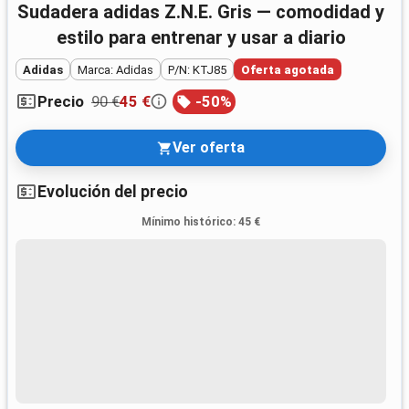
Sudadera adidas Z.N.E. Gris — comodidad y
estilo para entrenar y usar a diario
Adidas
Marca: Adidas
P/N: KTJ85
Oferta agotada
90 €
45 €
-
50
%
Precio
Ver oferta
Evolución del precio
Mínimo histórico
:
45 €