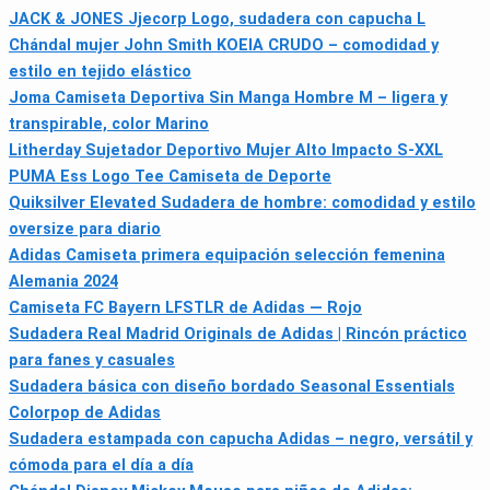
JACK & JONES Jjecorp Logo, sudadera con capucha L
Chándal mujer John Smith KOEIA CRUDO – comodidad y
estilo en tejido elástico
Joma Camiseta Deportiva Sin Manga Hombre M – ligera y
transpirable, color Marino
Litherday Sujetador Deportivo Mujer Alto Impacto S-XXL
PUMA Ess Logo Tee Camiseta de Deporte
Quiksilver Elevated Sudadera de hombre: comodidad y estilo
oversize para diario
Adidas Camiseta primera equipación selección femenina
Alemania 2024
Camiseta FC Bayern LFSTLR de Adidas — Rojo
Sudadera Real Madrid Originals de Adidas | Rincón práctico
para fanes y casuales
Sudadera básica con diseño bordado Seasonal Essentials
Colorpop de Adidas
Sudadera estampada con capucha Adidas – negro, versátil y
cómoda para el día a día