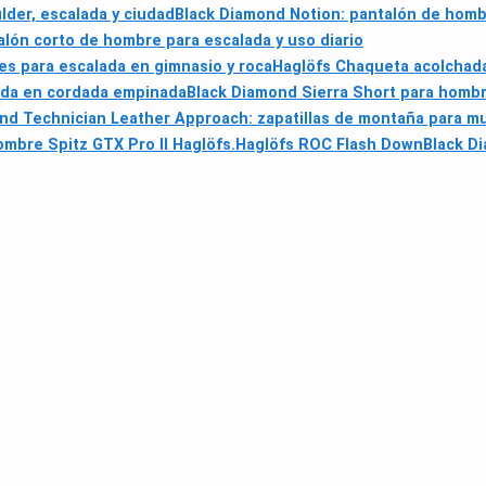
der, escalada y ciudad
Black Diamond Notion: pantalón de hombr
lón corto de hombre para escalada y uso diario
es para escalada en gimnasio y roca
Haglöfs Chaqueta acolchad
ada en cordada empinada
Black Diamond Sierra Short para hombre
nd Technician Leather Approach: zapatillas de montaña para muj
mbre Spitz GTX Pro II Haglöfs.
Haglöfs ROC Flash Down
Black D