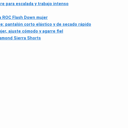
e para escalada y trabajo intenso
a ROC Flash Down mujer
: pantalón corto elástico y de secado rápido
er, ajuste cómodo y agarre fiel
iamond Sierra Shorts