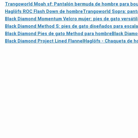
Trangoworld Moah sf: Pantalón bermuda de hombre para boul
Haglöfs ROC Flash Down de hombre
Trangoworld Sopra: panta
Black Diamond Momentum Velcro mujer: pies de gato versátil
Black Diamond Method S: pies de gato diseñados para escal
Black Diamond Pies de gato Method para hombre
Black Diamo
Black Diamond Project Lined Flannel
Haglöfs - Chaqueta de ho