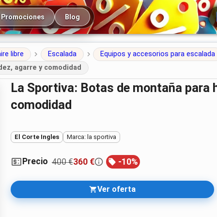
cipal
Promociones
Blog
ire libre
Escalada
Equipos y accesorios para escalada
idez, agarre y comodidad
La Sportiva: Botas de montaña para hombre, unión de rigidez, agarre y
comodidad
El Corte Ingles
Marca: la sportiva
Precio
400 €
360 €
-
10
%
Ver oferta