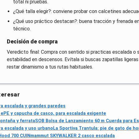
total ni pruebas.
¿Qué talla elegir?: conviene probar con calcetines adecuad
¿Qué uso práctico destacan?: buena tracción y frenada en
técnico.
Decisión de compra
Veredicto final: Compra con sentido si practicas escalada o 
estabilidad en descensos. Evítala si buscas zapatillas ligera
restar dinamismo a tus rutas habituales.
teresar
ara escalada y grandes paredes
ePE y capucha de casco, para escalada exigente
ontaña y ferrata
SOB Bolsa de Lanzamiento 60 m Cuerda para Es
ra escalada y uso urbano
La Sportiva Trantula: pie de gato de ho
Hood 700 CUIN
mammut SKYWALKER 2 casco escalada