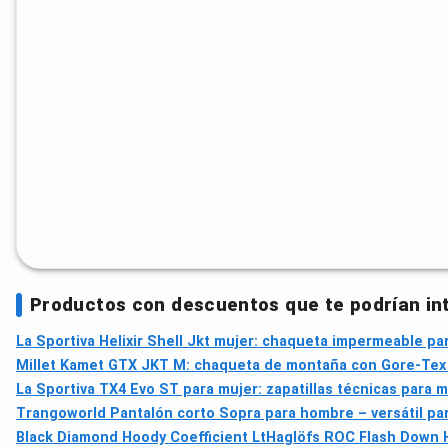
Productos con descuentos que te podrían in
La Sportiva Helixir Shell Jkt mujer: chaqueta impermeable p
Millet Kamet GTX JKT M: chaqueta de montaña con Gore-Tex 
La Sportiva TX4 Evo ST para mujer: zapatillas técnicas para m
Trangoworld Pantalón corto Sopra para hombre – versátil pa
Black Diamond Hoody Coefficient Lt
Haglöfs ROC Flash Down 