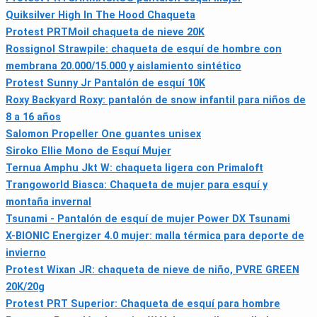
Quiksilver High In The Hood Chaqueta
Protest PRTMoil chaqueta de nieve 20K
Rossignol Strawpile: chaqueta de esquí de hombre con
membrana 20.000/15.000 y aislamiento sintético
Protest Sunny Jr Pantalón de esquí 10K
Roxy Backyard Roxy: pantalón de snow infantil para niños de
8 a 16 años
Salomon Propeller One guantes unisex
Siroko Ellie Mono de Esquí Mujer
Ternua Amphu Jkt W: chaqueta ligera con Primaloft
Trangoworld Biasca: Chaqueta de mujer para esquí y
montaña invernal
Tsunami - Pantalón de esquí de mujer Power DX Tsunami
X-BIONIC Energizer 4.0 mujer: malla térmica para deporte de
invierno
Protest Wixan JR: chaqueta de nieve de niño, PVRE GREEN
20K/20g
Protest PRT Superior: Chaqueta de esquí para hombre