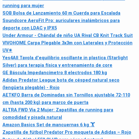
running para mujer
SOB Bolsa de Lanzamiento 60 m Cuerda para Escalada
Soundcore AeroFit Pro: auriculares inalámbricos para
deporte con LDAC y IPX5
Under Armour - Chándal de niño UA Rival CB Knit Track Suit
VIVOHOME Carpa Plegable 3x3m con Laterales y Protección
UV☀
Yes4All Tavola d'equilibrio oscillante in plastica (Starlight
Silver) para terapia física y entrenamiento de core
GE Báscula Impedancímetro 8 electrodos 180 kg
Adidas Predator League bota de césped natural seco
(lengüeta plegable) - Rojo
AETKFO Barra de Dominadas sin Tornillos ajustable 72-110
cm (hasta 200 kg) para marco de puerta
ALTRA FWD Via 2 Mujer: Zapatillas de running para
comodidad y pisada natural
Amazon Basics Set de mancuernas 6 kg 🏋
Zapatilla de fútbol Predator Pro moqueta de Adidas – Rojo