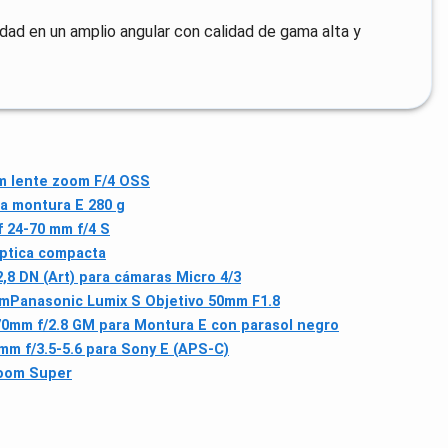
lidad en un amplio angular con calidad de gama alta y
m lente zoom F/4 OSS
a montura E 280 g
f 24‑70 mm f/4 S
óptica compacta
,8 DN (Art) para cámaras Micro 4/3
mm
Panasonic Lumix S Objetivo 50mm F1.8
0mm f/2.8 GM para Montura E con parasol negro
mm f/3.5-5.6 para Sony E (APS-C)
zoom Super