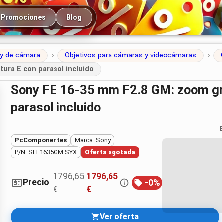
cipal
Promociones
Blog
 y de cámara
Objetivos para cámaras y videocámaras
ura E con parasol incluido
Sony FE 16-35 mm F2.8 GM: zoom gran angular para la montura E con
parasol incluido
PcComponentes
Marca: Sony
P/N: SEL1635GM.SYX
Oferta agotada
1796,65
1796,65
Precio
-
0
%
€
€
Ver oferta