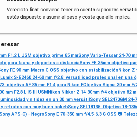
Veredicto final: conviene tener en cuenta si priorizas versati
estás dispuesto a asumir el peso y coste que ello implica.
teresar
mm F1.2 L USM objetivo prime 85 mm
Sony Vario-Tessar 24-70 m
cto para fauna y deportes a distancia
Sony FE 35mm objetivo par
Sony FE 90 mm Macro G OSS objetivo con estabilización
Nikon Z 
Lumix S-E2460 24-60 mm f/2.8: versatilidad profesional en una 
: objetivo AF 85 mm F1.4 para Nikon F
Objetivo Sigma 30 mm F/2
0 mm F2.8 L IS III USM
Nikon Nikkor Z 14-30mm f/4 objetivo 82 
uminosidad y nitidez en un 30 mm versátil
Sony SEL2470GM 24-7
s y retratos con muy buen bokeh
Sony SEL18135: Objetivo 18-135
(Sony APS-C) - Negro
Sony E 70-350 mm f/4.5-6.3 G OSS 📷 Tele