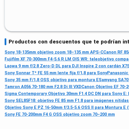
Productos con descuentos que te podrían in
Sony 18-135mm objetivo zoom 18–135 mm APS-C
Canon RF 85
Fujifilm XF 70-300mm F4-5.6 R LM OIS WR: teleobjetivo compa
Laowa 9 mm f/2.8 Zero-D DL para DJI Inspire 2 con cardán X7
Sony Sonnar T* FE 55 mm lente fija f/1,8 para Sony
Panasonic 
Sony 35 mm F/1,8 OSS objetivo para montura E
Samyang SA7073
Tamron A056 70‑180 mm F2.8 Di III VXD
Canon Objetivo EF 70-20
Sigma Contemporary Objetivo 30mm F1.4 DC DN para Sony E: l
Sony SEL85F18: objetivo FE 85 mm F1.8 para imágenes nítida
Objetivo Sony E PZ 16-50mm f/3.5-5.6 OSS II para Montura E 
Sony FE 70-200mm F4 G OSS objetivo zoom 70–200 mm