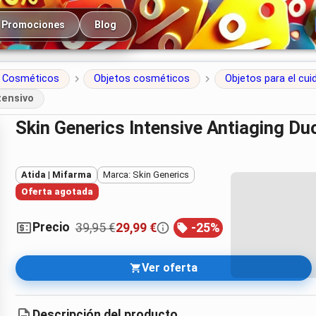
cipal
Promociones
Blog
Cosméticos
Objetos cosméticos
Objetos para el cuid
tensivo
Skin Generics Intensive Antiaging D
Atida | Mifarma
Marca: Skin Generics
Oferta agotada
Precio
39,95 €
29,99 €
-
25
%
Ver oferta
Descripción del producto