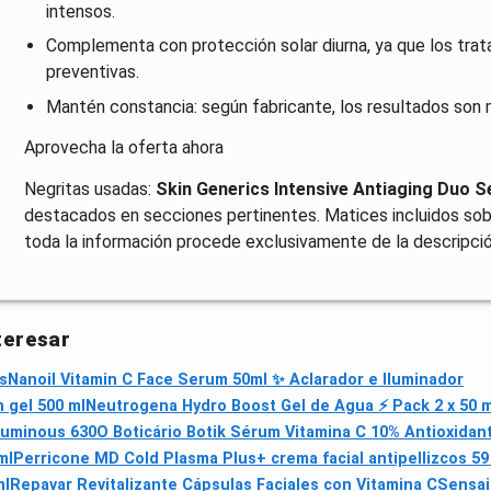
intensos.
Complementa con protección solar diurna, ya que los trat
preventivas.
Mantén constancia: según fabricante, los resultados son
Aprovecha la oferta ahora
Negritas usadas:
Skin Generics Intensive Antiaging Duo S
destacados en secciones pertinentes. Matices incluidos sobr
toda la información procede exclusivamente de la descripción
teresar
s
Nanoil Vitamin C Face Serum 50ml ✨ Aclarador e Iluminador
 gel 500 ml
Neutrogena Hydro Boost Gel de Agua ⚡ Pack 2 x 50 m
Luminous 630
O Boticário Botik Sérum Vitamina C 10% Antioxidan
ml
Perricone MD Cold Plasma Plus+ crema facial antipellizcos 59
ml
Repavar Revitalizante Cápsulas Faciales con Vitamina C
Sensai