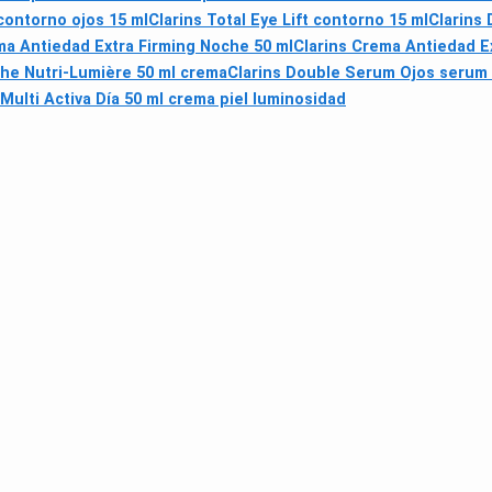
 contorno ojos 15 ml
Clarins Total Eye Lift contorno 15 ml
Clarins
ma Antiedad Extra Firming Noche 50 ml
Clarins Crema Antiedad Ex
he Nutri-Lumière 50 ml crema
Clarins Double Serum Ojos serum 
Multi Activa Día 50 ml crema piel luminosidad