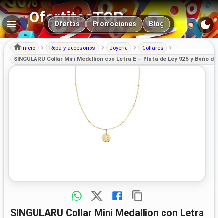
OfertitasTOP
Navegación principal
Ofertas
Promociones
Blog
Inicio
Ropa y accesorios
Joyería
Collares
SINGULARU Collar Mini Medallion con Letra E – Plata de Ley 925 y Baño d
SINGULARU Collar Mini Medallion con Letra