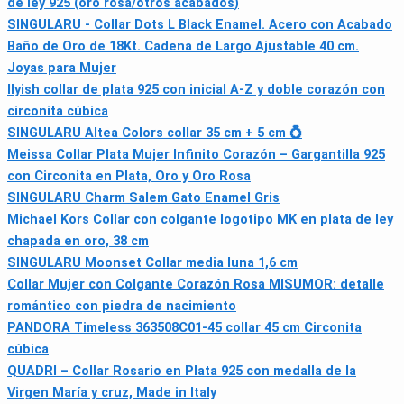
de ley 925 (oro rosa/otros acabados)
SINGULARU - Collar Dots L Black Enamel. Acero con Acabado
Baño de Oro de 18Kt. Cadena de Largo Ajustable 40 cm.
Joyas para Mujer
llyish collar de plata 925 con inicial A-Z y doble corazón con
circonita cúbica
SINGULARU Altea Colors collar 35 cm + 5 cm 💍
Meissa Collar Plata Mujer Infinito Corazón – Gargantilla 925
con Circonita en Plata, Oro y Oro Rosa
SINGULARU Charm Salem Gato Enamel Gris
Michael Kors Collar con colgante logotipo MK en plata de ley
chapada en oro, 38 cm
SINGULARU Moonset Collar media luna 1,6 cm
Collar Mujer con Colgante Corazón Rosa MISUMOR: detalle
romántico con piedra de nacimiento
PANDORA Timeless 363508C01-45 collar 45 cm Circonita
cúbica
QUADRI – Collar Rosario en Plata 925 con medalla de la
Virgen María y cruz, Made in Italy