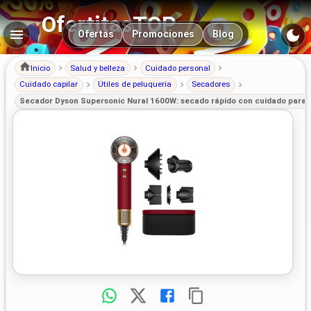
OfertitasTOP
Navegación principal
Ofertas
Promociones
Blog
Inicio
Salud y belleza
Cuidado personal
Cuidado capilar
Útiles de peluquería
Secadores
Secador Dyson Supersonic Nural 1600W: secado rápido con cuidado para t