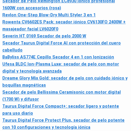
Secador de Pelo Remington EC8930 iónico profesional
1600W con accesorios (rosa)
Revlon One-Step Blow-Dry Multi Styler 3 en 1
Rowenta CV6602ES Pack: secador iónico CV6130FO 2400W +
masajeador facial LV6020F0
Severin HT 0169 Secador de pelo 2000 W
Secador Taurus Digital Force AI con protección del cuero
cabelludo
BaByliss AS774E Cepillo Secador 4 en 1 con Ionización
Ufesa BLDC Ion-Plasma Luxe: secador de pelo con motor
digital y tecnología avanzada
Dreame Glory Mix Gold: secador de pelo con cuidado iónico y
boquillas magnéticas
Secador de pelo Bellissima Ceramisonic con motor digital
(1700 W) y difusor
Taurus Digital Force Compact+: secador ligero y potente
para uso diario
Taurus Digital Force Protect Plus, secador de pelo potente
con 10 configuraciones y tecnología iónica