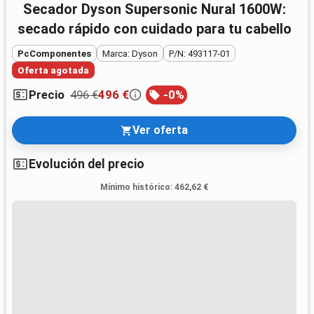
Secador Dyson Supersonic Nural 1600W:
secado rápido con cuidado para tu cabello
PcComponentes
Marca: Dyson
P/N: 493117-01
Oferta agotada
496 €
496 €
-
0
%
Precio
Ver oferta
Evolución del precio
Mínimo histórico
:
462,62 €