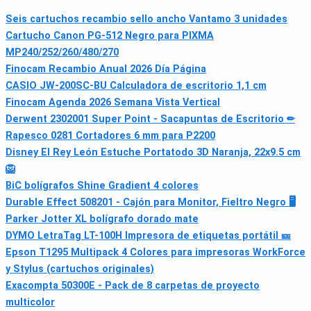
Seis cartuchos recambio sello ancho Vantamo 3 unidades
Cartucho Canon PG-512 Negro para PIXMA
MP240/252/260/480/270
Finocam Recambio Anual 2026 Día Página
CASIO JW-200SC-BU Calculadora de escritorio 1,1 cm
Finocam Agenda 2026 Semana Vista Vertical
Derwent 2302001 Super Point - Sacapuntas de Escritorio ✏
Rapesco 0281 Cortadores 6 mm para P2200
Disney El Rey León Estuche Portatodo 3D Naranja, 22x9.5 cm
🦁
BiC bolígrafos Shine Gradient 4 colores
Durable Effect 508201 - Cajón para Monitor, Fieltro Negro 🖥
Parker Jotter XL bolígrafo dorado mate
DYMO LetraTag LT-100H Impresora de etiquetas portátil 🎫
Epson T1295 Multipack 4 Colores para impresoras WorkForce
y Stylus (cartuchos originales)
Exacompta 50300E - Pack de 8 carpetas de proyecto
multicolor