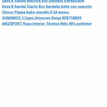
Geox B Sandal Macchia Boy Sandalia transpirable
Geox B Sandal Zapito Boy Sandalia bebé con sujeción
Chicco Pijama bebé chenilla 0-24 meses
SONGMICS 3 Cajas Unicornio Beige RFB710W03
AMZSPORT Ropa Interior Térmica Niño 80% poliéster