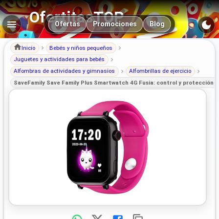
OfertitasTOP
Navegación principal
Ofertas
Promociones
Blog
Inicio
Bebés y niños pequeños
Juguetes y actividades para bebés
Alfombras de actividades y gimnasios
Alfombrillas de ejercicio
SaveFamily Save Family Plus Smartwatch 4G Fusia: control y protección 