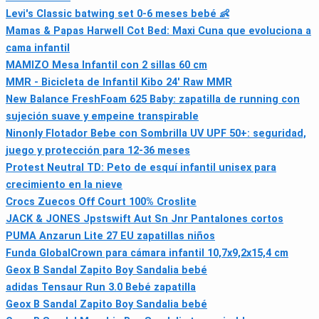
Levi's Classic batwing set 0‑6 meses bebé 👶
Mamas & Papas Harwell Cot Bed: Maxi Cuna que evoluciona a
cama infantil
MAMIZO Mesa Infantil con 2 sillas 60 cm
MMR - Bicicleta de Infantil Kibo 24' Raw MMR
New Balance FreshFoam 625 Baby: zapatilla de running con
sujeción suave y empeine transpirable
Ninonly Flotador Bebe con Sombrilla UV UPF 50+: seguridad,
juego y protección para 12-36 meses
Protest Neutral TD: Peto de esquí infantil unisex para
crecimiento en la nieve
Crocs Zuecos Off Court 100% Croslite
JACK & JONES Jpstswift Aut Sn Jnr Pantalones cortos
PUMA Anzarun Lite 27 EU zapatillas niños
Funda GlobalCrown para cámara infantil 10,7x9,2x15,4 cm
Geox B Sandal Zapito Boy Sandalia bebé
adidas Tensaur Run 3.0 Bebé zapatilla
Geox B Sandal Zapito Boy Sandalia bebé