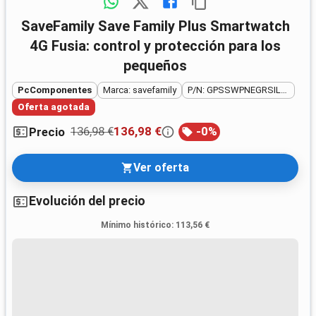
SaveFamily Save Family Plus Smartwatch
4G Fusia: control y protección para los
pequeños
PcComponentes
Marca: savefamily
P/N: GPSSWPNEGRSILFUCSIA
Oferta agotada
136,98 €
136,98 €
-
0
%
Precio
Ver oferta
Evolución del precio
Mínimo histórico
:
113,56 €