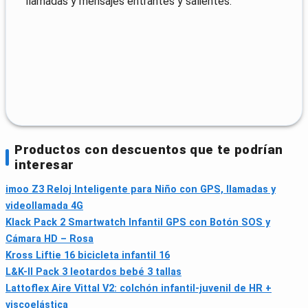
llamadas y mensajes entrantes y salientes.
Productos con descuentos que te podrían
interesar
imoo Z3 Reloj Inteligente para Niño con GPS, llamadas y
videollamada 4G
Klack Pack 2 Smartwatch Infantil GPS con Botón SOS y
Cámara HD – Rosa
Kross Liftie 16 bicicleta infantil 16
L&K-II Pack 3 leotardos bebé 3 tallas
Lattoflex Aire Vittal V2: colchón infantil-juvenil de HR +
viscoelástica