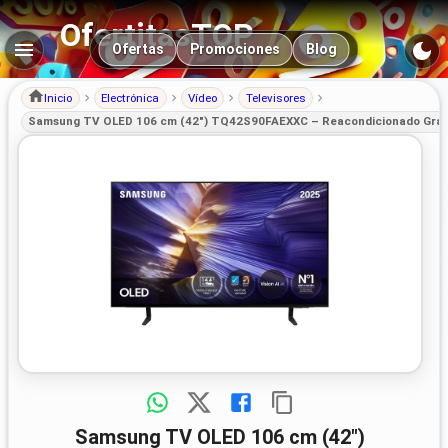
OfertitasTOP
Navegación principal
Ofertas
Promociones
Blog
Inicio
Electrónica
Vídeo
Televisores
Samsung TV OLED 106 cm (42") TQ42S90FAEXXC – Reacondicionado Grado
Samsung TV OLED 106 cm (42")