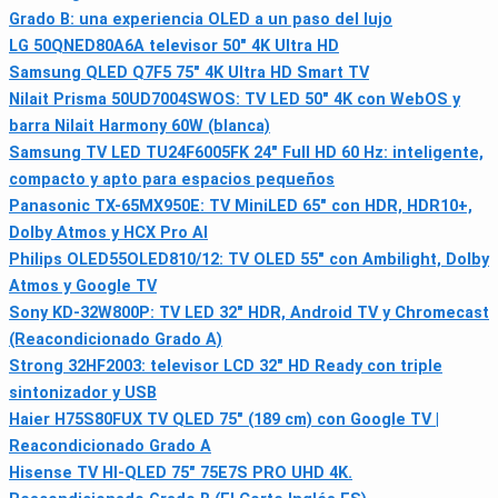
Grado B: una experiencia OLED a un paso del lujo
LG 50QNED80A6A televisor 50" 4K Ultra HD
Samsung QLED Q7F5 75" 4K Ultra HD Smart TV
Nilait Prisma 50UD7004SWOS: TV LED 50" 4K con WebOS y
barra Nilait Harmony 60W (blanca)
Samsung TV LED TU24F6005FK 24" Full HD 60 Hz: inteligente,
compacto y apto para espacios pequeños
Panasonic TX-65MX950E: TV MiniLED 65" con HDR, HDR10+,
Dolby Atmos y HCX Pro AI
Philips OLED55OLED810/12: TV OLED 55" con Ambilight, Dolby
Atmos y Google TV
Sony KD-32W800P: TV LED 32" HDR, Android TV y Chromecast
(Reacondicionado Grado A)
Strong 32HF2003: televisor LCD 32" HD Ready con triple
sintonizador y USB
Haier H75S80FUX TV QLED 75" (189 cm) con Google TV |
Reacondicionado Grado A
Hisense TV HI-QLED 75" 75E7S PRO UHD 4K.