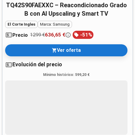
TQ42S90FAEXXC – Reacondicionado Grado
B con AI Upscaling y Smart TV
El Corte Ingles
Marca: Samsung
1299 €
636,65 €
-
51
%
Precio
Ver oferta
Evolución del precio
Mínimo histórico
:
599,20 €